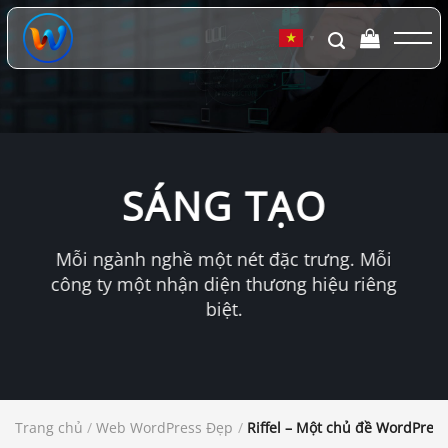
Chuyển
đến
▼
nội
dung
SÁNG TẠO
Mỗi ngành nghề một nét đặc trưng. Mỗi
công ty một nhận diện thương hiệu riêng
biệt.
Trang chủ
/
Web WordPress Đẹp
/
Riffel – Một chủ đề WordPres