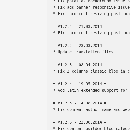
* Fix parallax background issue o
* Fix ads banner responsive issue

* Fix incorrect resizing post ima
= V1.2.1 - 21.03.2014 =

* Fix incorrect resizing post ima
= V1.2.2 - 28.03.2014 =

* Update translation files

= V1.2.3 - 08.04.2014 =

* Fix 2 columns classic blog in c
= V1.2.4 - 19.05.2014 =

* Add latin extended support for 
= V1.2.5 - 14.08.2014 =

* Fix comment author name and web
= V1.2.6 - 22.08.2014 =

* Fix content builder blog catego