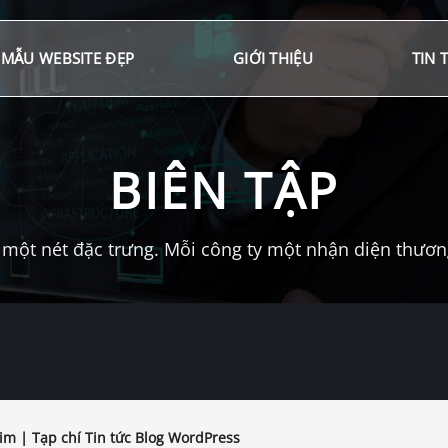
MẪU WEBSITE ĐẸP
GIỚI THIỆU
TIN 
BIÊN TẬP
một nét đặc trưng. Mỗi công ty một nhận diện thương 
im | Tạp chí Tin tức Blog WordPress