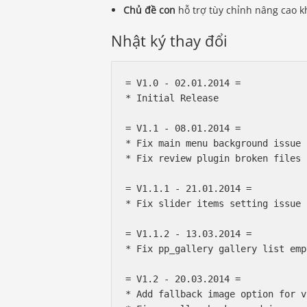
Chủ đề con
hỗ trợ tùy chỉnh nâng cao k
Nhật ký thay đổi
= V1.0 - 02.01.2014 =

* Initial Release

= V1.1 - 08.01.2014 =

* Fix main menu background issue

* Fix review plugin broken files

= V1.1.1 - 21.01.2014 =

* Fix slider items setting issue

= V1.1.2 - 13.03.2014 =

* Fix pp_gallery gallery list emp
= V1.2 - 20.03.2014 =

* Add fallback image option for v