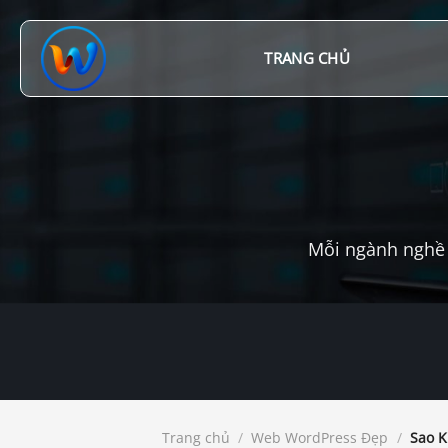
Chuyển
đến
nội
TRANG CHỦ
dung
Mỗi ngành nghề 
Trang chủ
/
Web WordPress Đẹp
/
Sao K