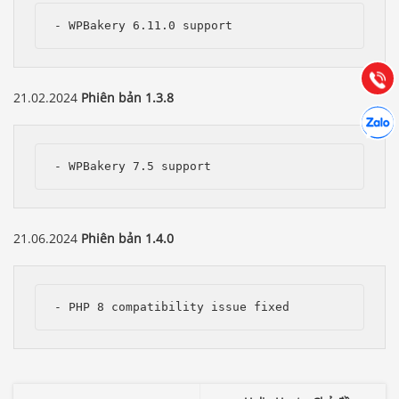
- WPBakery 6.11.0 support
Hướng dẫn & Hỗ trợ:
(028) 22.166.144
Tư vấn
Gọi cho
21.02.2024
Phiên bản 1.3.8
Hợp tác
Chát cù
- WPBakery 7.5 support
21.06.2024
Phiên bản 1.4.0
- PHP 8 compatibility issue fixed