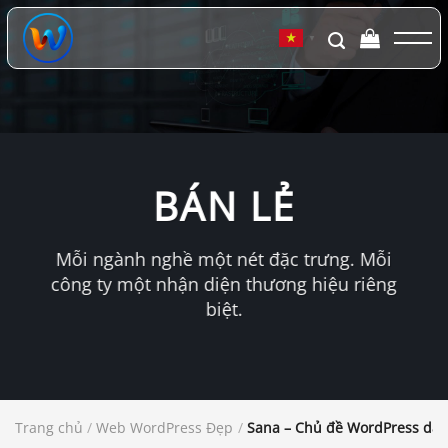
Chuyển
đến
▼
nội
dung
BÁN LẺ
Mỗi ngành nghề một nét đặc trưng. Mỗi
công ty một nhận diện thương hiệu riêng
biệt.
Trang chủ
/
Web WordPress Đẹp
/
Sana – Chủ đề WordPress dàn