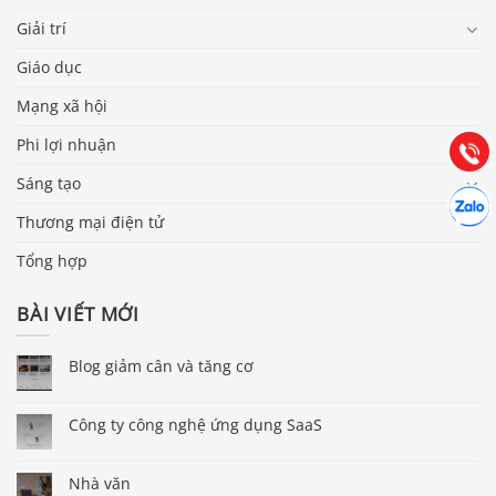
Báo giá & Đặt hàng:
Giải trí
0903.976.769
Giáo dục
Hướng dẫn & Hỗ trợ:
Mạng xã hội
(028) 22.166.144
Tư vấn
Phi lợi nhuận
Gọi cho
Sáng tạo
Hợp tác
Chát cù
Thương mại điện tử
Tổng hợp
BÀI VIẾT MỚI
Blog giảm cân và tăng cơ
Công ty công nghệ ứng dụng SaaS
Nhà văn