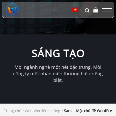
Chuyển
đến
▼
nội
dung
SÁNG TẠO
Mỗi ngành nghề một nét đặc trưng. Mỗi
công ty một nhận diện thương hiệu riêng
biệt.
Trang chủ
/
Web WordPress Đẹp
/
Sans – Một chủ đề WordPress