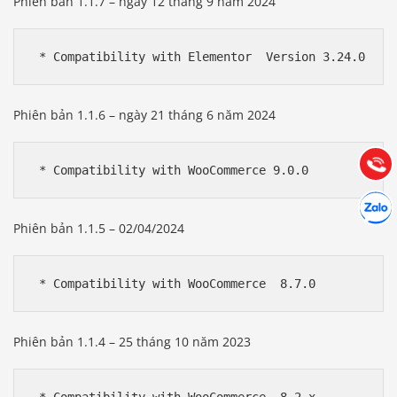
Phiên bản 1.1.7 – ngày 12 tháng 9 năm 2024
Báo giá & Đặt hàng:
0903.976.769
Phiên bản 1.1.6 – ngày 21 tháng 6 năm 2024
Hướng dẫn & Hỗ trợ:
(028) 22.166.144
Tư vấn
Gọi cho
Hợp tác
Chát cù
Phiên bản 1.1.5 – 02/04/2024
Phiên bản 1.1.4 – 25 tháng 10 năm 2023