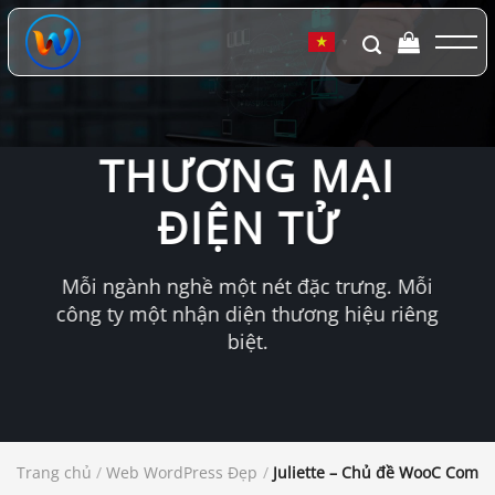
Chuyển
đến
▼
nội
dung
THƯƠNG MẠI
ĐIỆN TỬ
Mỗi ngành nghề một nét đặc trưng. Mỗi
công ty một nhận diện thương hiệu riêng
biệt.
Trang chủ
/
Web WordPress Đẹp
/
Juliette – Chủ đề WooC Comm