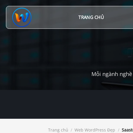
Chuyển
đến
nội
TRANG CHỦ
dung
Mỗi ngành nghề 
Trang chủ
/
Web WordPress Đẹp
/
Saast