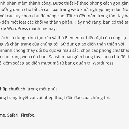
anh phần mềm thành công. Được thiết kế theo phong cách gọn gàn
thưởng dành cho tất cả các loại trang web khởi nghiệp hiện đại. Nó
 với các tùy chọn chủ đề nâng cao. Tất cả đều nằm trong tầm tay b
o đến một loạt các khối và thành phần. Hãy nhớ rằng, bạn có thể tạ
ủ đề WordPress mạnh mẽ này.
cách sử dụng trình tạo kéo và thả Elementor hiện đại của công cụ
ng và chân trang của chúng tôi. Sử dụng giao diện thân thiện với
nhanh chóng thay đổi bố cục và màu sắc, chọn các phông chữ khá
h cho trang web của bạn. Saasten bao gồm bảng tùy chọn chủ đề t
ể kiểm soát giao diện mượt mà từ bảng quản trị WordPress.
nhấp chuột
chỉ trong một phút
ng trang tuyệt vời với phép thuật độc đáo của chúng tôi.
e, Safari, Firefox
.