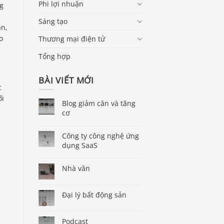
Phi lợi nhuận
g
Sáng tạo
ạn,
o
Thương mại điện tử
Tổng hợp
BÀI VIẾT MỚI
c
ối
Blog giảm cân và tăng
cơ
Công ty công nghệ ứng
dụng SaaS
Nhà văn
Đại lý bất động sản
Podcast