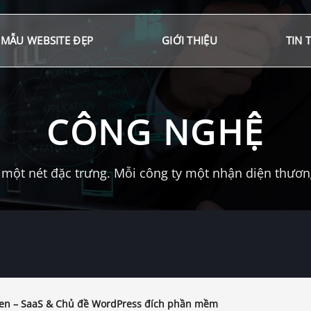
MẪU WEBSITE ĐẸP
GIỚI THIỆU
TIN 
CÔNG NGHỆ
một nét đặc trưng. Mỗi công ty một nhận diện thương 
en – SaaS & Chủ đề WordPress đích phần mềm