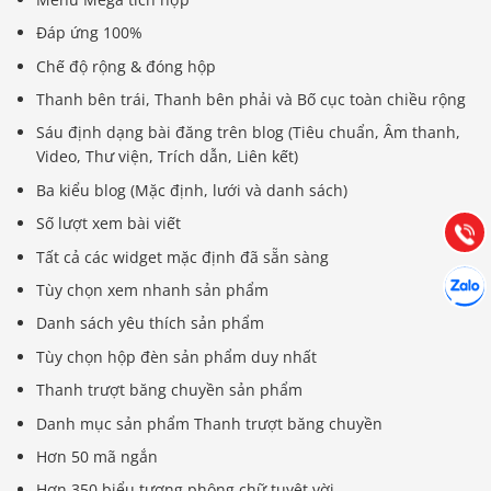
Đáp ứng 100%
Chế độ rộng & đóng hộp
Thanh bên trái, Thanh bên phải và Bố cục toàn chiều rộng
Báo giá & Đặt hàng:
0903.976.769
Sáu định dạng bài đăng trên blog (Tiêu chuẩn, Âm thanh,
Video, Thư viện, Trích dẫn, Liên kết)
Hướng dẫn & Hỗ trợ:
Ba kiểu blog (Mặc định, lưới và danh sách)
(028) 22.166.144
Tư vấn
Số lượt xem bài viết
Gọi cho
Tất cả các widget mặc định đã sẵn sàng
Hợp tác
Chát cù
Tùy chọn xem nhanh sản phẩm
Danh sách yêu thích sản phẩm
Tùy chọn hộp đèn sản phẩm duy nhất
Thanh trượt băng chuyền sản phẩm
Danh mục sản phẩm Thanh trượt băng chuyền
Hơn 50 mã ngắn
Hơn 350 biểu tượng phông chữ tuyệt vời