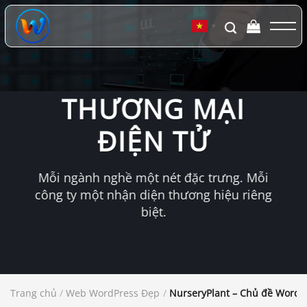
Chuyển
đến
▼
nội
dung
THƯƠNG MẠI
ĐIỆN TỬ
Mỗi ngành nghề một nét đặc trưng. Mỗi
công ty một nhận diện thương hiệu riêng
biệt.
Trang chủ
/
Web WordPress Đẹp
/
NurseryPlant – Chủ đề Word