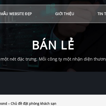
MẪU WEBSITE ĐẸP
GIỚI THIỆU
TIN 
BÁN LẺ
một nét đặc trưng. Mỗi công ty một nhận diện thương 
ond – Chủ đề đặt phòng khách sạn