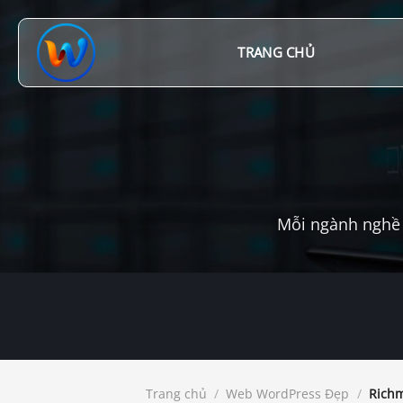
Chuyển
đến
nội
TRANG CHỦ
dung
Mỗi ngành nghề 
Trang chủ
/
Web WordPress Đẹp
/
Richm