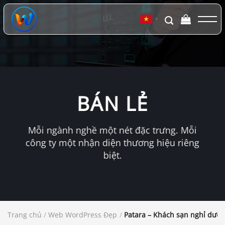
Chuyển
đến
▼
nội
dung
BÁN LẺ
Mỗi ngành nghề một nét đặc trưng. Mỗi
công ty một nhận diện thương hiệu riêng
biệt.
Trang chủ
/
Web WordPress Đẹp
/
Patara – Khách sạn nghỉ dưỡ