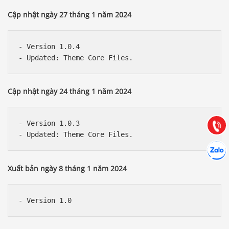
Cập nhật ngày 27 tháng 1 năm 2024
- Version 1.0.4

Báo giá & Đặt hàng:
0903.976.769
Cập nhật ngày 24 tháng 1 năm 2024
Hướng dẫn & Hỗ trợ:
(028) 22.166.144
Tư vấn
- Version 1.0.3

Gọi cho
Hợp tác
Chát cù
Xuất bản ngày 8 tháng 1 năm 2024