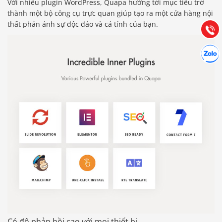
Với nhiều plugin WordPress, Quapa hướng tới mục tiêu trở
Hướng dẫn & Hỗ trợ:
thành một bộ công cụ trực quan giúp tạo ra một cửa hàng nội
(028) 22.166.144
Tư vấn
thất phản ánh sự độc đáo và cá tính của bạn.
Gọi cho
Hợp tác
Chát cù
Có độ phản hồi cao với mọi thiết bị