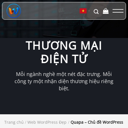
Chuyển
đến
▼
nội
dung
THƯƠNG MẠI
ĐIỆN TỬ
Mỗi ngành nghề một nét đặc trưng. Mỗi
công ty một nhận diện thương hiệu riêng
biệt.
Trang chủ
/
Web WordPress Đẹp
/
Quapa – Chủ đề WordPress n