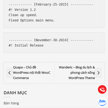
------------ [February-25-2015] ------------ 

#! Version 1.2

Clean up speed.

------------ [November-30-2014] ------------ 

Báo giá & Đặt hàng:
0903.976.769
Quapa – Chủ đề
Wanderic – Blog du lịch &
WordPress nội thất WooC
phong cách sống
Commerce
WordPress Theme
Hướng dẫn & Hỗ trợ:
(028) 22.166.144
Tư vấn
Gọi cho
DANH MỤC
Hợp tác
Chát cù
Bán hàng