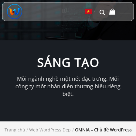
Chuyển
đến
▼
nội
dung
SÁNG TẠO
Mỗi ngành nghề một nét đặc trưng. Mỗi
công ty một nhận diện thương hiệu riêng
biệt.
Trang chủ
/
Web WordPress Đẹp
/
OMNIA – Chủ đề WordPress sá