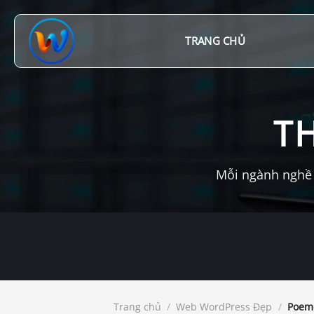
Chuyển
đến
nội
TRANG CHỦ
dung
T
Mỗi ngành nghề 
Trang chủ
/
Web WordPress Đẹp
/
Poeme