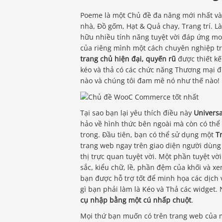
Poeme là một Chủ đề đa năng mới nhất và
nhà, Đồ gốm, Hạt & Quả chay, Trang trí. L
hữu nhiều tính năng tuyệt vời đáp ứng mo
của riêng mình một cách chuyên nghiệp tro
trang chủ hiện đại, quyến rũ
được thiết kế
kéo và thả có các chức năng Thương mại 
nào và chúng tôi đam mê nó như thế nào!
Tại sao bạn lại yêu thích điều này
Univers
hảo về hình thức bên ngoài mà còn có th
trong. Đầu tiên, bạn có thể sử dụng một
T
trang web ngay trên giao diện người dùng
thị trực quan tuyệt vời. Một phần tuyệt vờ
sắc, kiểu chữ, lề, phần đệm của khối và xe
bạn được hỗ trợ tốt để minh họa các dịch
gì bạn phải làm là Kéo và Thả các widget.
cụ nhập bằng một cú nhấp chuột
.
Mọi thứ bạn muốn có trên trang web của 