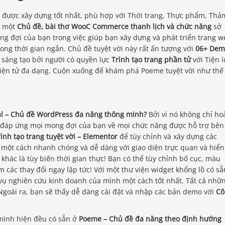
 được xây dựng tốt nhất, phù hợp với Thời trang, Thực phẩm, Thả
à một
Chủ đề, bài thơ WooC Commerce thanh lịch và chức năng
sở
ng đợi của bạn trong việc giúp bạn xây dựng và phát triển trang 
ng thời gian ngắn. Chủ đề tuyệt vời này rất ấn tượng với
06+ Dem
 sáng tạo bởi người có quyền lực
Trình tạo trang phần tử
với Tiện í
điện tử đa dạng. Cuộn xuống để khám phá Poeme tuyệt vời như thế
al – Chủ đề WordPress đa năng thông minh?
Bởi vì nó không chỉ ho
ể đáp ứng mọi mong đợi của bạn về mọi chức năng được hỗ trợ bên
rình tạo trang tuyệt vời – Elementor
để tùy chỉnh và xây dựng các
 một cách nhanh chóng và dễ dàng với giao diện trực quan và hiển
i khác là tùy biến thời gian thực! Bạn có thể tùy chỉnh bố cục, màu
m các thay đổi ngay lập tức! Với một thư viện widget khổng lồ có sẵ
 vụ nghiên cứu kinh doanh của mình một cách tốt nhất. Tất cả nhữ
 Ngoài ra, bạn sẽ thấy dễ dàng cài đặt và nhập các bản demo với
Cô
mình hiện đều có sẵn ở
Poeme – Chủ đề đa năng theo định hướng