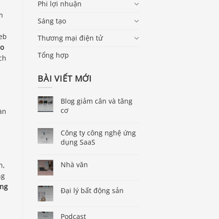
Phi lợi nhuận
m
Sáng tạo
web
Thương mại điện tử
o
Tổng hợp
ch
BÀI VIẾT MỚI
Blog giảm cân và tăng
cơ
àn
Công ty công nghệ ứng
dụng SaaS
Nhà văn
n,
ng
ng
Đại lý bất động sản
Podcast