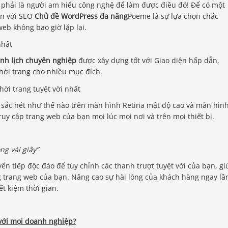
phải là người am hiểu công nghệ để làm được điều đó! Để có một
ện với SEO
Chủ đề WordPress đa năng
Poeme là sự lựa chọn chắc
eb không bao giờ lặp lại.
nh lịch chuyên nghiệp
được xây dựng tốt với Giao diện hấp dẫn,
thời trang cho nhiều mục đích.
à sắc nét như thế nào trên màn hình Retina mật độ cao và màn hìn
uy cập trang web của bạn mọi lúc mọi nơi và trên mọi thiết bị.
ng vài giây”
ển tiếp độc đáo để tùy chỉnh các thanh trượt tuyệt vời của bạn, gi
g trang web của bạn. Nâng cao sự hài lòng của khách hàng ngay lầ
ết kiệm thời gian.
 với mọi doanh nghiệp?