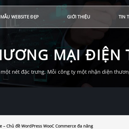
MẪU WEBSITE ĐẸP
GIỚI THIỆU
TIN 
HƯƠNG MẠI ĐIỆN 
một nét đặc trưng. Mỗi công ty một nhận diện thương 
 – Chủ đề WordPress WooC Commerce đa năng