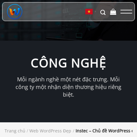
Chuyển
đến
▼
nội
dung
CÔNG NGHỆ
Mỗi ngành nghề một nét đặc trưng. Mỗi
công ty một nhận diện thương hiệu riêng
biệt.
Trang chủ
/
Web WordPress Đẹp
/
Instec – Chủ đề WordPress c