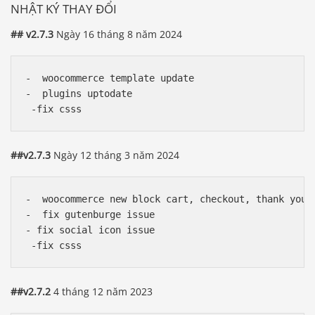
NHẬT KÝ THAY ĐỔI
## v2.7.3
Ngày 16 tháng 8 năm 2024
-  woocommerce template update

-  plugins uptodate

##v2.7.3
Ngày 12 tháng 3 năm 2024
-  woocommerce new block cart, checkout, thank you p
-  fix gutenburge issue

- fix social icon issue

##v2.7.2
4 tháng 12 năm 2023