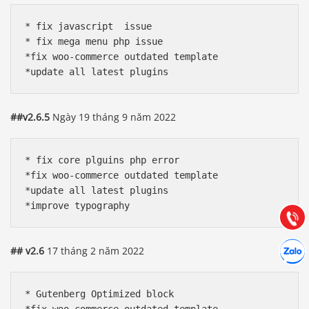
* fix javascript  issue

* fix mega menu php issue

*fix woo-commerce outdated template

##v2.6.5
Ngày 19 tháng 9 năm 2022
Báo giá & Đặt hàng:
0903.976.769
* fix core plguins php error

*fix woo-commerce outdated template

Hướng dẫn & Hỗ trợ:
*update all latest plugins

(028) 22.166.144
Tư vấn
Gọi cho
Hợp tác
## v2.6
17 tháng 2 năm 2022
Chát cù
* Gutenberg Optimized block
