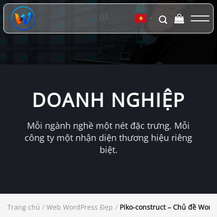
Chuyển
đến
▼
nội
dung
DOANH NGHIỆP
Mỗi ngành nghề một nét đặc trưng. Mỗi
công ty một nhận diện thương hiệu riêng
biệt.
Trang chủ
/
Web WordPress Đẹp
/
Piko-construct – Chủ đề Word