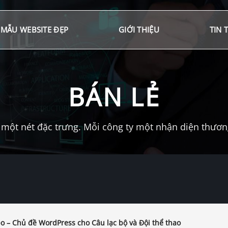
MẪU WEBSITE ĐẸP
GIỚI THIỆU
TIN 
BÁN LẺ
một nét đặc trưng. Mỗi công ty một nhận diện thương 
 – Chủ đề WordPress cho Câu lạc bộ và Đội thể thao