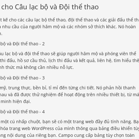
ho Câu lạc bộ và Đội thể thao
ế cho các câu lạc bộ thể thao, đội thể thao và các giải đấu thể t
và nhu cầu của người hâm mộ và các nhóm sở thích khác. Nó hoàn
h.
u lạc bộ và đội thể thao sẽ giúp người hâm mộ và phóng viên thể
hi đấu, hồ sơ cầu thủ, lịch thi đấu và kết quả, liên hệ, tìm hiểu t
nh thức mà không cần nhiều nỗ lực.
ỹ, trung thực, bền bỉ, tỉ mỉ đến từng chi tiết. Nó phản hồi thanh
hau và đã được thử nghiệm để hoạt động trên nhiều thiết bị, từ m
 minh hiện đại.
một cú nhấp chuột, bạn sẽ có một trang web đầy đủ tính năng. B
 hóa trang web WordPress của mình thông qua bảng điều khiển tù
ằng nội dung của riêng bạn. Campo cung cấp bảng tùy chọn toàn