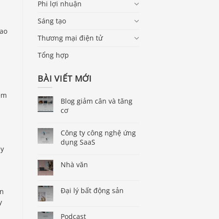
Phi lợi nhuận
Sáng tạo
hao
Thương mại điện tử
Tổng hợp
BÀI VIẾT MỚI
hêm
Blog giảm cân và tăng
cơ
Công ty công nghệ ứng
dụng SaaS
áy
Nhà văn
Đại lý bất động sản
ạn
y
Podcast