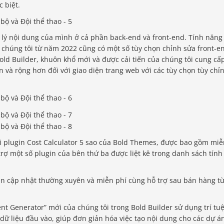
 biệt.
 lý nội dung của mình ở cả phần back-end và front-end. Tính năng
 chúng tôi từ năm 2022 cũng có một số tùy chọn chỉnh sửa front-e
ld Builder, khuôn khổ mới và được cải tiến của chúng tôi cung cấ
 và rộng hơn đối với giao diện trang web với các tùy chọn tùy chỉ
ới plugin Cost Calculator 5 sao của Bold Themes, được bao gồm mi
trợ một số plugin của bên thứ ba được liệt kê trong danh sách tính
 cập nhật thường xuyên và miễn phí cùng hỗ trợ sau bán hàng t
nt Generator” mới của chúng tôi trong Bold Builder sử dụng trí tu
dữ liệu đầu vào, giúp đơn giản hóa việc tạo nội dung cho các dự á