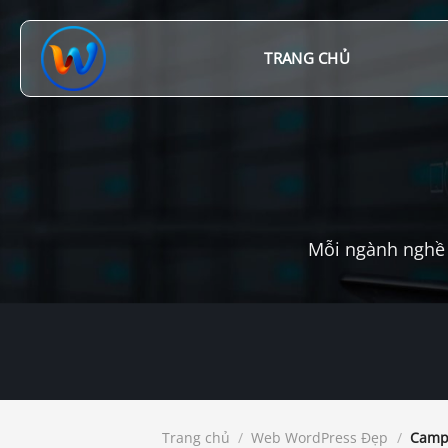
Chuyển
đến
nội
TRANG CHỦ
dung
Mỗi ngành nghề 
Trang chủ
/
Web WordPress Đẹp
/
Campo