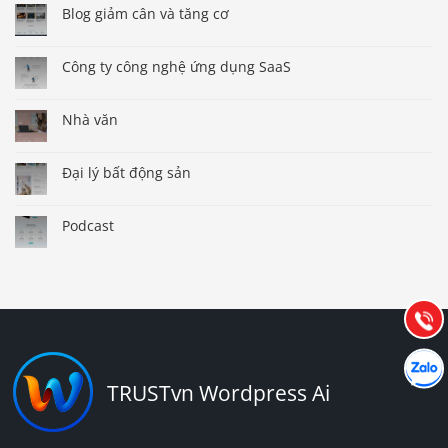
Blog giảm cân và tăng cơ
Công ty công nghệ ứng dụng SaaS
Nhà văn
Đại lý bất động sản
Báo giá & Đặt hàng:
0903.976.769
Podcast
Hướng dẫn & Hỗ trợ:
(028) 22.166.144
Tư vấn
Gọi cho
Hợp tác
Chát cù
TRUSTvn Wordpress Ai