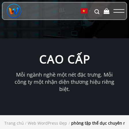
Chuyển
đến
▼
nội
dung
CAO CẤP
Mỗi ngành nghề một nét đặc trưng. Mỗi
công ty một nhận diện thương hiệu riêng
biệt.
Trang chủ
/
Web WordPress Đẹp
/
phòng tập thể dục chuyên ng