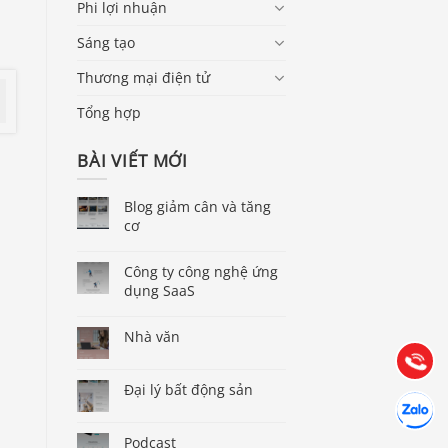
Phi lợi nhuận
Sáng tạo
Thương mại điện tử
Tổng hợp
BÀI VIẾT MỚI
Blog giảm cân và tăng
cơ
Báo giá & Đặt hàng:
0903.976.769
Công ty công nghệ ứng
dụng SaaS
Hướng dẫn & Hỗ trợ:
Nhà văn
(028) 22.166.144
Tư vấn
Gọi cho 
Đại lý bất động sản
Hợp tác
Chát cùn
Podcast