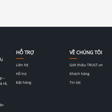
HỖ TRỢ
VỀ CHÚNG TÔI
Ai
Liên hệ
Giới thiệu TRUST.vn
Hỗ trợ
Khách hàng
p –
Đặt hàng
Tin tức
á rẻ,
ân