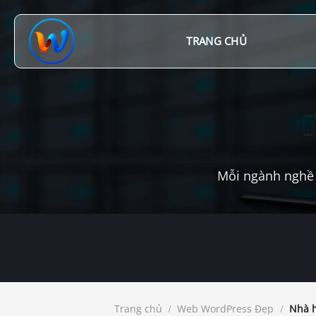
Chuyển
đến
nội
TRANG CHỦ
dung
Mỗi ngành nghề 
Trang chủ
/
Web WordPress Đẹp
/
Nhà h