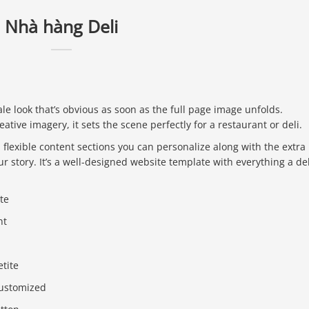
Nhà hàng Deli
e look that’s obvious as soon as the full page image unfolds.
ive imagery, it sets the scene perfectly for a restaurant or deli.
flexible content sections you can personalize along with the extra
r story. It’s a well-designed website template with everything a del
te
nt
etite
customized