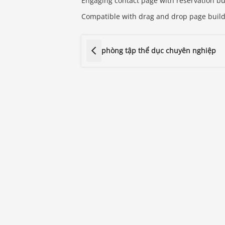
Engaging contact page with reservation b
Compatible with drag and drop page buil
phòng tập thể dục chuyên nghiệp