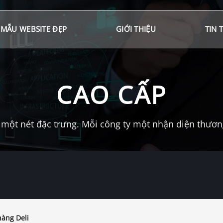
MẪU WEBSITE ĐẸP
GIỚI THIỆU
TIN 
CAO CẤP
một nét đặc trưng. Mỗi công ty một nhận diện thương 
àng Deli