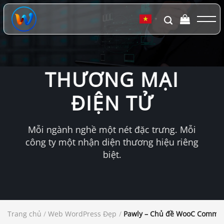
Chuyển
đến
▼
nội
dung
THƯƠNG MẠI
ĐIỆN TỬ
Mỗi ngành nghề một nét đặc trưng. Mỗi
công ty một nhận diện thương hiệu riêng
biệt.
Trang chủ
/
Web WordPress Đẹp
/
Pawly – Chủ đề WooC Commer