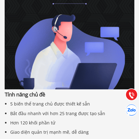
Báo giá & Đặt hàng:
0903.976.769
Hướng dẫn & Hỗ trợ:
(028) 22.166.144
Tư vấn
Tính năng chủ đề
Gọi cho
5 biến thể trang chủ được thiết kế sẵn
Hợp tác
Chát cù
Bắt đầu nhanh với hơn 25 trang được tạo sẵn
Hơn 120 khối phần tử
Giao diện quản trị mạnh mẽ, dễ dàng