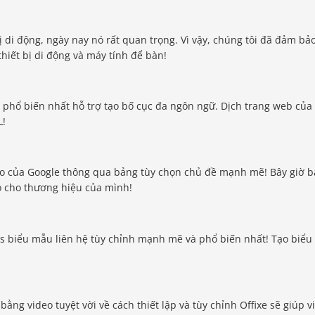
 di động, ngày nay nó rất quan trọng. Vì vậy, chúng tôi đã đảm bả
thiết bị di động và máy tính để bàn!
s phổ biến nhất hỗ trợ tạo bố cục đa ngôn ngữ. Dịch trang web của
L!
o của Google thông qua bảng tùy chọn chủ đề mạnh mẽ! Bây giờ 
o cho thương hiệu của mình!
ess biểu mẫu liên hệ tùy chỉnh mạnh mẽ và phổ biến nhất! Tạo biểu
ằng video tuyệt vời về cách thiết lập và tùy chỉnh Offixe sẽ giúp v