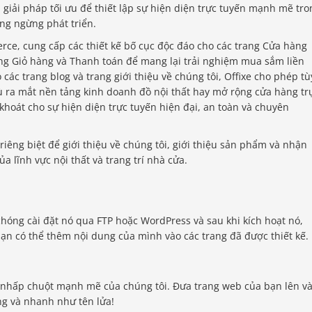
 giải pháp tối ưu để thiết lập sự hiện diện trực tuyến mạnh mẽ tro
hông ngừng phát triển.
rce, cung cấp các thiết kế bố cục độc đáo cho các trang Cửa hàng
ang Giỏ hàng và Thanh toán để mang lại trải nghiệm mua sắm liền
các trang blog và trang giới thiệu về chúng tôi, Offixe cho phép tù
 ra mắt nền tảng kinh doanh đồ nội thất hay mở rộng cửa hàng tr
 khoát cho sự hiện diện trực tuyến hiện đại, an toàn và chuyên
iêng biệt để giới thiệu về chúng tôi, giới thiệu sản phẩm và nhận
a lĩnh vực nội thất và trang trí nhà cửa.
hóng cài đặt nó qua FTP hoặc WordPress và sau khi kích hoạt nó,
bạn có thể thêm nội dung của mình vào các trang đã được thiết kế.
cú nhấp chuột mạnh mẽ của chúng tôi. Đưa trang web của bạn lên v
ng và nhanh như tên lửa!