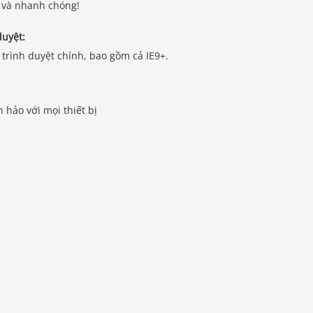
g và nhanh chóng!
duyệt:
c trình duyệt chính, bao gồm cả IE9+.
hảo với mọi thiết bị