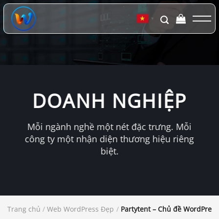
Chuyển
đến
▼
nội
dung
DOANH NGHIỆP
Mỗi ngành nghề một nét đặc trưng. Mỗi
công ty một nhận diện thương hiệu riêng
biệt.
Trang chủ
/
Web WordPress Đẹp
/
Partytent – Chủ đề WordPress