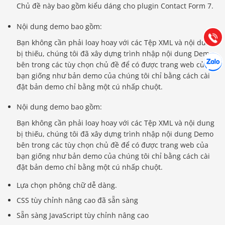
Chủ đề này bao gồm kiểu dáng cho plugin Contact Form 7.
Hướng dẫn & Hỗ trợ:
(028) 22.166.144
Nội dung demo bao gồm:
Tư vấn
Gọi cho
Bạn không cần phải loay hoay với các Tệp XML và nội dung
bị thiếu, chúng tôi đã xây dựng trình nhập nội dung Demo
Hợp tác
Chát cù
bên trong các tùy chọn chủ đề để có được trang web của
bạn giống như bản demo của chúng tôi chỉ bằng cách cài
đặt bản demo chỉ bằng một cú nhấp chuột.
Nội dung demo bao gồm:
Bạn không cần phải loay hoay với các Tệp XML và nội dung
bị thiếu, chúng tôi đã xây dựng trình nhập nội dung Demo
bên trong các tùy chọn chủ đề để có được trang web của
bạn giống như bản demo của chúng tôi chỉ bằng cách cài
đặt bản demo chỉ bằng một cú nhấp chuột.
Lựa chọn phông chữ dễ dàng.
CSS tùy chỉnh nâng cao đã sẵn sàng
Sẵn sàng JavaScript tùy chỉnh nâng cao