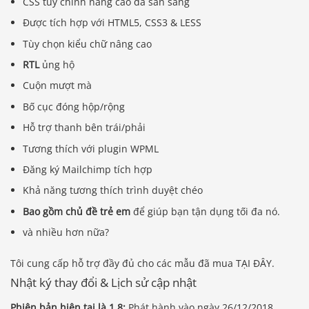
CSS tùy chỉnh nâng cao đã sẵn sàng
Được tích hợp với HTML5, CSS3 & LESS
Tùy chọn kiểu chữ nâng cao
RTL
ủng hộ
Cuộn mượt mà
Bố cục đóng hộp/rộng
Hỗ trợ thanh bên trái/phải
Tương thích với plugin WPML
Đăng ký Mailchimp tích hợp
Khả năng tương thích trình duyệt chéo
Bao gồm chủ đề trẻ em
để giúp bạn tận dụng tối đa nó.
và nhiều hơn nữa?
Tôi cung cấp hỗ trợ đầy đủ cho các mẫu đã mua TẠI ĐÂY.
Nhật ký thay đổi & Lịch sử cập nhật
Phiên bản hiện tại là 1.8:
Phát hành vào ngày 26/12/2018