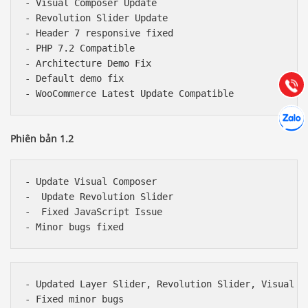
Báo giá & Đặt hàng:
- Visual Composer Update

0903.976.769
- Revolution Slider Update

- Header 7 responsive fixed

- PHP 7.2 Compatible

Hướng dẫn & Hỗ trợ:
- Architecture Demo Fix

(028) 22.166.144
Tư vấn
- Default demo fix

Gọi cho
Hợp tác
Chát cù
Phiên bản 1.2
- Update Visual Composer

-  Update Revolution Slider

-  Fixed JavaScript Issue

- Updated Layer Slider, Revolution Slider, Visual Co
- Fixed minor bugs
