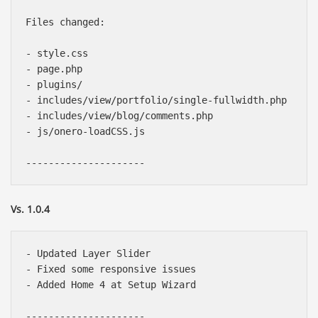
Files changed:

- style.css

- page.php

- plugins/

- includes/view/portfolio/single-fullwidth.php

- includes/view/blog/comments.php

- js/onero-loadCSS.js

Vs. 1.0.4
- Updated Layer Slider

- Fixed some responsive issues

- Added Home 4 at Setup Wizard
