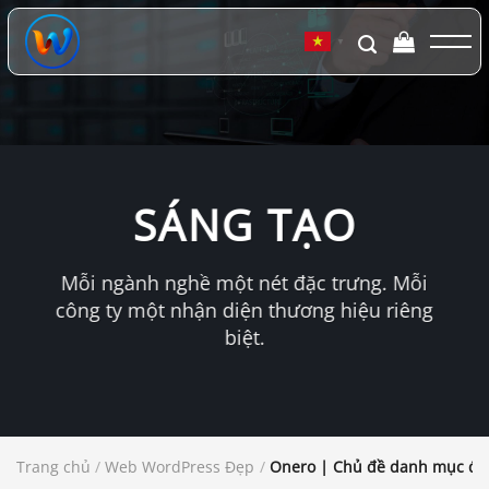
Chuyển
đến
▼
nội
dung
SÁNG TẠO
Mỗi ngành nghề một nét đặc trưng. Mỗi
công ty một nhận diện thương hiệu riêng
biệt.
Trang chủ
/
Web WordPress Đẹp
/
Onero | Chủ đề danh mục đầu