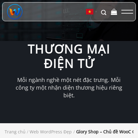
Chuyển
đến
▼
nội
dung
THƯƠNG MẠI
ĐIỆN TỬ
Mỗi ngành nghề một nét đặc trưng. Mỗi
công ty một nhận diện thương hiệu riêng
biệt.
Trang chủ
/
Web WordPress Đẹp
/
Glory Shop – Chủ đề WooC C