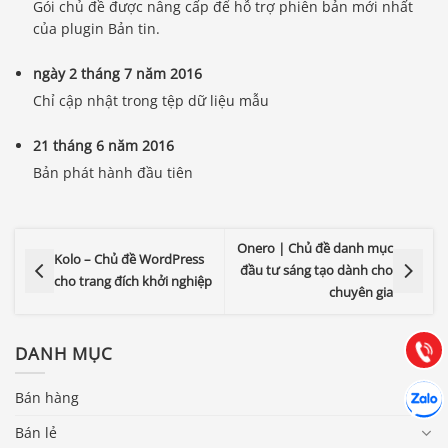
Gói chủ đề được nâng cấp để hỗ trợ phiên bản mới nhất
của plugin Bản tin.
ngày 2 tháng 7 năm 2016
Chỉ cập nhật trong tệp dữ liệu mẫu
21 tháng 6 năm 2016
Bản phát hành đầu tiên
Báo giá & Đặt hàng:
Onero | Chủ đề danh mục
0903.976.769
Kolo – Chủ đề WordPress
đầu tư sáng tạo dành cho
cho trang đích khởi nghiệp
chuyên gia
Hướng dẫn & Hỗ trợ:
(028) 22.166.144
Tư vấn
Gọi cho
DANH MỤC
Hợp tác
Bán hàng
Chát cù
Bán lẻ