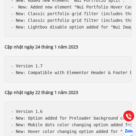
- New: Added new element "Nui Portfolio Split".

-  New: Added new element "Nui Portfolio Hover Carou
- New: Classic portfolio grid filter (includes three
- New: Classic portfolio grid filter (includes three
Cập nhật ngày 24 tháng 1 năm 2023
- Version 1.7

Báo giá & Đặt hàng:
0903.976.769
Cập nhật ngày 22 tháng 1 năm 2023
Hướng dẫn & Hỗ trợ:
(028) 22.166.144
- Version 1.6

Tư vấn
Gọi cho
- New: Option added for Preloader background color.

- New: Mobile dots color changing option added for "
Hợp tác
Chát cù