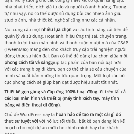
bạn. Nó lý tưởng cho các công ty thiết kế, cơ quan sáng tạo,
nhà phát triển, dịch giả tự do và người có ảnh hưởng. Tương
tự như vậy, nó có thể được sử dụng bởi các nhiếp ảnh gia,
studio ảnh, nhà thiết kế, nghệ sĩ cũng như các cá nhân.
Núi cung cấp một
nhiều lựa chọn
và các tính năng cải tiến dễ
quản lý và sử dụng. Hoạt ảnh, hiệu ứng thị sai, chuyển trang,
thanh trượt toàn màn hình và thanh cuộn mượt mà của GSAP
(TweenMax) mang đến cho khách truy cập trải nghiệm người
dùng thực sự hiện đại. Bạn có thể dễ dàng lựa chọn giữa một
phong cách tối và sáng
giúp tác phẩm của bạn nổi bật hơn.
Với các trang blog đi kèm, bạn có thể chia sẻ câu chuyện của
mình và xuất bản những tin tức quan trọng. Một loạt các bố
cục phong cách sẽ giúp bạn đạt được hiệu suất tốt nhất.
Thiết kế gọn gàng và đáp ứng 100% hoạt động tốt trên tất cả
các loại màn hình và thiết bị (máy tính xách tay, máy tính
bảng và điện thoại di động).
Chủ đề WordPress này là
hoàn hảo để tạo ra một cái gì đó
thực sự tuyệt vời
với nỗ lực tối thiểu, bất kể bạn đang lên kế
hoạch cho một dự án mới cho chính mình hay cho khách