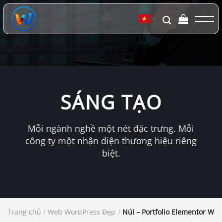
Chuyển
đến
▼
nội
dung
SÁNG TẠO
Mỗi ngành nghề một nét đặc trưng. Mỗi
công ty một nhận diện thương hiệu riêng
biệt.
Trang chủ
/
Web WordPress Đẹp
/
Núi – Portfolio Elementor Wo