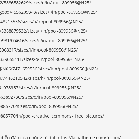
s2/5886582629/sizes/o/in/pool-809956@N25/
egood/4556209343/sizes/l/in/pool-809956@N25/
2148215556/sizes/o/in/pool-809956@N25/
s/5368879532/sizes/l/in/pool-809956@N25/
er/931974616/sizes/o/in/pool-809956@N25/
68068317/sizes/l/in/pool-809956@N25/
2339655111/sizes/o/in/pool-809956@N25/
4@N06/7471650536/sizes/l/in/pool-809956@N25/
eb/7446213542/sizes/h/in/pool-809956@N25/
61978957/sizes/o/in/pool-809956@N25/
2663892736/sizes/o/in/pool-809956@N25/
70885770/sizes/o/in/pool-809956@N25/
0885770/in/pool-creative_commons-_free_pictures/
diễn đàn của chúng tôi tại https://kopatheme.com/forum/.