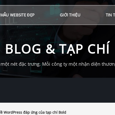
MẪU WEBSITE ĐẸP
GIỚI THIỆU
TIN 
BLOG & TẠP CHÍ
một nét đặc trưng. Mỗi công ty một nhận diện thương 
ề WordPress đáp ứng của tạp chí Bold