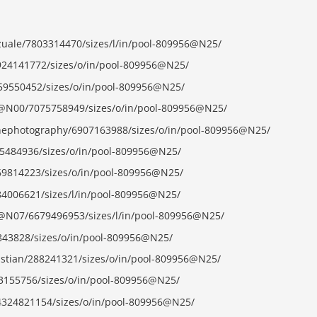
izuale/7803314470/sizes/l/in/pool-809956@N25/
7924141772/sizes/o/in/pool-809956@N25/
259550452/sizes/o/in/pool-809956@N25/
6@N00/7075758949/sizes/o/in/pool-809956@N25/
anephotography/6907163988/sizes/o/in/pool-809956@N25/
15484936/sizes/o/in/pool-809956@N25/
569814223/sizes/o/in/pool-809956@N25/
884006621/sizes/l/in/pool-809956@N25/
4@N07/6679496953/sizes/l/in/pool-809956@N25/
843828/sizes/o/in/pool-809956@N25/
astian/288241321/sizes/o/in/pool-809956@N25/
193155756/sizes/o/in/pool-809956@N25/
/4324821154/sizes/o/in/pool-809956@N25/