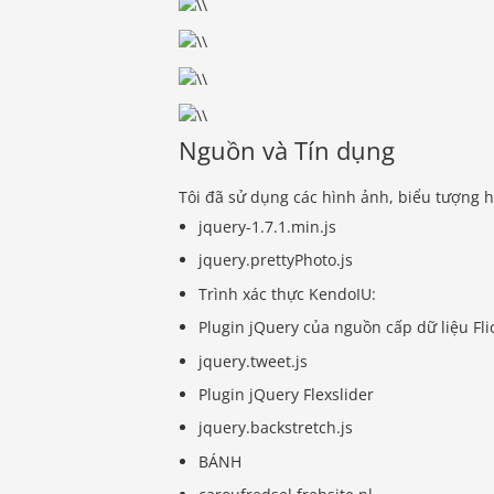
Nguồn và Tín dụng
Tôi đã sử dụng các hình ảnh, biểu tượng h
jquery-1.7.1.min.js
jquery.prettyPhoto.js
Trình xác thực KendoIU:
Plugin jQuery của nguồn cấp dữ liệu Fli
jquery.tweet.js
Plugin jQuery Flexslider
jquery.backstretch.js
BÁNH