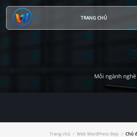
Chuyển
đến
nội
TRANG CHỦ
dung
Mỗi ngành nghề 
Trang chủ
/
Web WordPress Đẹp
/
Chủ đ