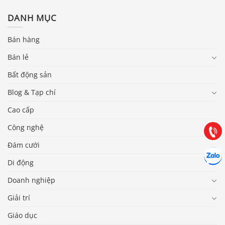
DANH MỤC
Bán hàng
Bán lẻ
Báo giá & Đặt hàng:
Bất động sản
0903.976.769
Blog & Tạp chí
Hướng dẫn & Hỗ trợ:
Cao cấp
(028) 22.166.144
Tư vấn
Công nghệ
Gọi cho
Đám cưới
Hợp tác
Chát cù
Di động
Doanh nghiệp
Giải trí
Giáo dục