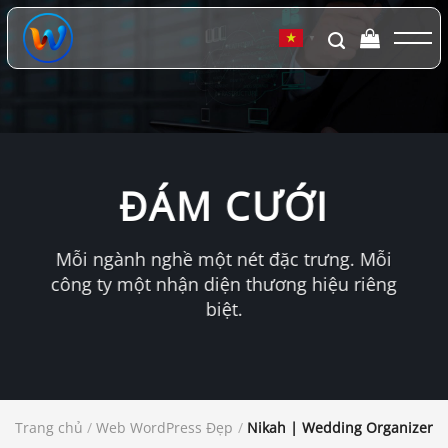
Chuyển
đến
▼
nội
dung
ĐÁM CƯỚI
Mỗi ngành nghề một nét đặc trưng. Mỗi
công ty một nhận diện thương hiệu riêng
biệt.
Trang chủ
/
Web WordPress Đẹp
/
Nikah | Wedding Organizer &