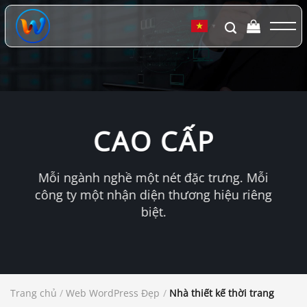
Chuyển
đến
▼
nội
dung
CAO CẤP
Mỗi ngành nghề một nét đặc trưng. Mỗi
công ty một nhận diện thương hiệu riêng
biệt.
Trang chủ
/
Web WordPress Đẹp
/
Nhà thiết kế thời trang