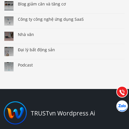
Blog giảm cân và tăng cơ
Công ty công nghệ ứng dụng SaaS
Nhà văn
Đại lý bất động sản
Báo giá & Đặt hàng:
0903.976.769
Podcast
Hướng dẫn & Hỗ trợ:
(028) 22.166.144
Tư vấn
Gọi cho
Hợp tác
Chát cù
TRUSTvn Wordpress Ai