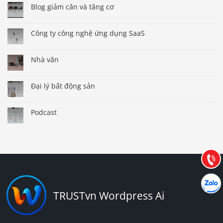
Blog giảm cân và tăng cơ
Công ty công nghệ ứng dụng SaaS
Nhà văn
Đại lý bất động sản
Báo giá & Đặt hàng:
0903.976.769
Podcast
Hướng dẫn & Hỗ trợ:
(028) 22.166.144
Tư vấn
Gọi cho
Hợp tác
Chát cù
TRUSTvn Wordpress Ai