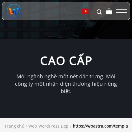
Chuyển
đến
▼
nội
dung
CAO CẤP
Mỗi ngành nghề một nét đặc trưng. Mỗi
công ty một nhận diện thương hiệu riêng
biệt.
Trang chủ
/
Web WordPress Đẹp
/
https://wpastra.com/templat