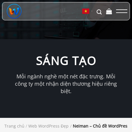
Chuyển
đến
▼
nội
dung
SÁNG TẠO
Mỗi ngành nghề một nét đặc trưng. Mỗi
công ty một nhận diện thương hiệu riêng
biệt.
Trang chủ
/
Web WordPress Đẹp
/
Neiman – Chủ đề WordPress d