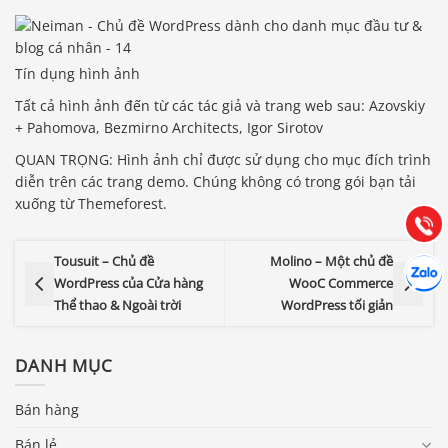
Tín dụng hình ảnh
Báo giá & Đặt hàng:
Tất cả hình ảnh đến từ các tác giả và trang web sau: Azovskiy
0903.976.769
+ Pahomova, Bezmirno Architects, Igor Sirotov
QUAN TRỌNG: Hình ảnh chỉ được sử dụng cho mục đích trình
Hướng dẫn & Hỗ trợ:
diễn trên các trang demo. Chúng không có trong gói bạn tải
(028) 22.166.144
xuống từ Themeforest.
Tư vấn
Gọi cho
Hợp tác
Tousuit – Chủ đề
Molino – Một chủ đề
Chát cù
WordPress của Cửa hàng
WooC Commerce
Thể thao & Ngoài trời
WordPress tối giản
DANH MỤC
Bán hàng
Bán lẻ