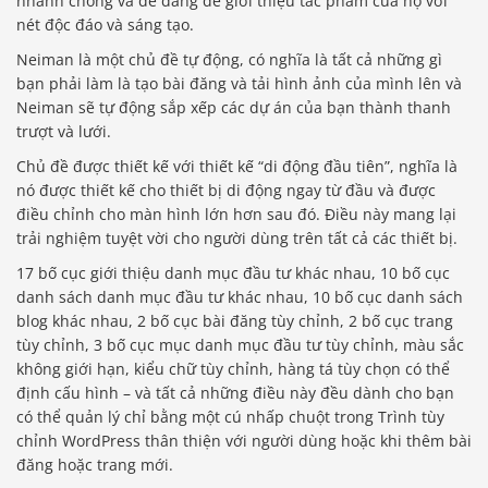
nhanh chóng và dễ dàng để giới thiệu tác phẩm của họ với
nét độc đáo và sáng tạo.
Neiman là một chủ đề tự động, có nghĩa là tất cả những gì
bạn phải làm là tạo bài đăng và tải hình ảnh của mình lên và
Neiman sẽ tự động sắp xếp các dự án của bạn thành thanh
trượt và lưới.
Chủ đề được thiết kế với thiết kế “di động đầu tiên”, nghĩa là
nó được thiết kế cho thiết bị di động ngay từ đầu và được
điều chỉnh cho màn hình lớn hơn sau đó. Điều này mang lại
trải nghiệm tuyệt vời cho người dùng trên tất cả các thiết bị.
17 bố cục giới thiệu danh mục đầu tư khác nhau, 10 bố cục
danh sách danh mục đầu tư khác nhau, 10 bố cục danh sách
blog khác nhau, 2 bố cục bài đăng tùy chỉnh, 2 bố cục trang
tùy chỉnh, 3 bố cục mục danh mục đầu tư tùy chỉnh, màu sắc
không giới hạn, kiểu chữ tùy chỉnh, hàng tá tùy chọn có thể
định cấu hình – và tất cả những điều này đều dành cho bạn
có thể quản lý chỉ bằng một cú nhấp chuột trong Trình tùy
chỉnh WordPress thân thiện với người dùng hoặc khi thêm bài
đăng hoặc trang mới.