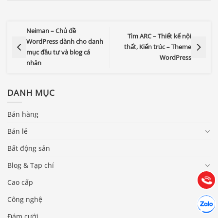
Neiman – Chủ đề
Tìm ARC – Thiết kế nội
WordPress dành cho danh
thất, Kiến trúc – Theme
mục đầu tư và blog cá
WordPress
nhân
DANH MỤC
Bán hàng
Báo giá & Đặt hàng:
Bán lẻ
0903.976.769
Bất động sản
Hướng dẫn & Hỗ trợ:
Blog & Tạp chí
(028) 22.166.144
Tư vấn
Gọi cho
Cao cấp
Hợp tác
Công nghệ
Chát cù
Đám cưới