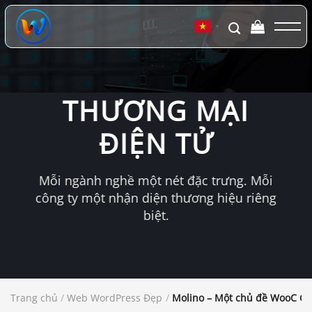
Chuyển
đến
▼
nội
dung
THƯƠNG MẠI
ĐIỆN TỬ
Mỗi ngành nghề một nét đặc trưng. Mỗi
công ty một nhận diện thương hiệu riêng
biệt.
Trang chủ
/
Web WordPress Đẹp
/
Molino – Một chủ đề WooC Co