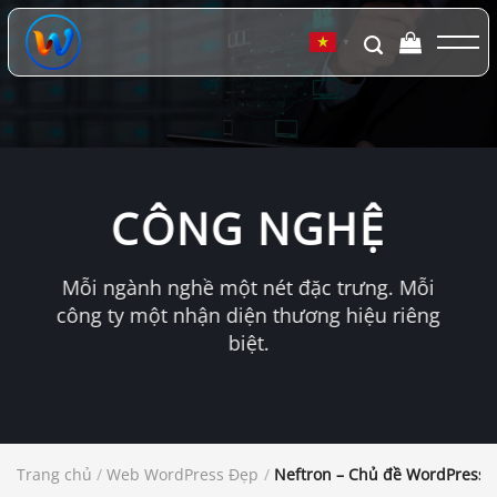
Chuyển
đến
▼
nội
dung
CÔNG NGHỆ
Mỗi ngành nghề một nét đặc trưng. Mỗi
công ty một nhận diện thương hiệu riêng
biệt.
Trang chủ
/
Web WordPress Đẹp
/
Neftron – Chủ đề WordPress t