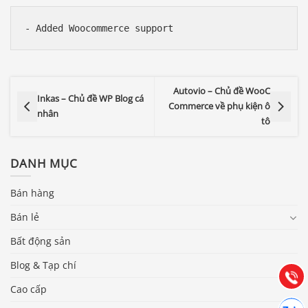
Autovio – Chủ đề WooC
Inkas – Chủ đề WP Blog cá
Commerce về phụ kiện ô
nhân
tô
DANH MỤC
Bán hàng
Báo giá & Đặt hàng:
0903.976.769
Bán lẻ
Bất động sản
Hướng dẫn & Hỗ trợ:
(028) 22.166.144
Blog & Tạp chí
Tư vấn
Gọi cho
Cao cấp
Hợp tác