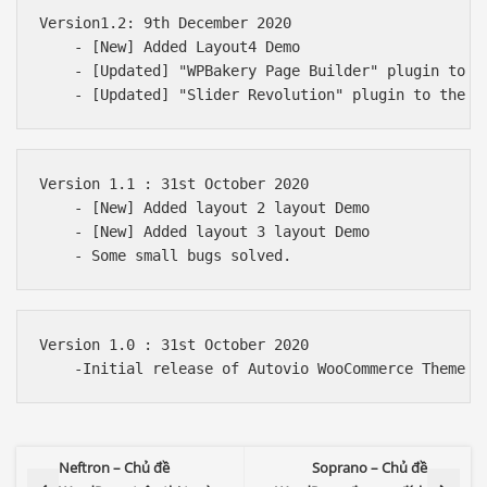
Version1.2: 9th December 2020

    - [New] Added Layout4 Demo

    - [Updated] "WPBakery Page Builder" plugin to th
Version 1.1 : 31st October 2020

    - [New] Added layout 2 layout Demo

    - [New] Added layout 3 layout Demo

Version 1.0 : 31st October 2020

Báo giá & Đặt hàng:
0903.976.769
Neftron – Chủ đề
Soprano – Chủ đề
Hướng dẫn & Hỗ trợ: