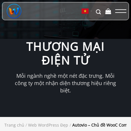
Chuyển
đến
▼
nội
dung
THƯƠNG MẠI
ĐIỆN TỬ
Mỗi ngành nghề một nét đặc trưng. Mỗi
công ty một nhận diện thương hiệu riêng
biệt.
Trang chủ
/
Web WordPress Đẹp
/
Autovio – Chủ đề WooC Comme