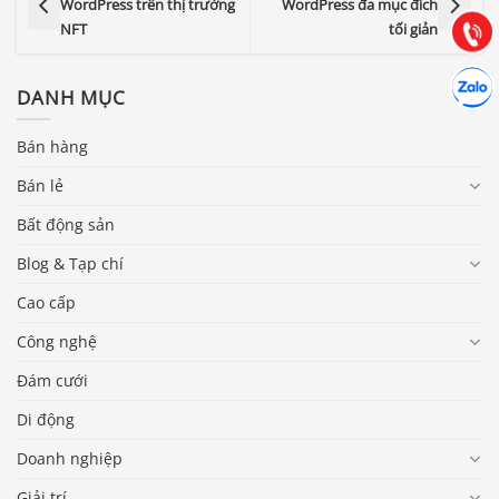
WordPress trên thị trường
WordPress đa mục đích
(028) 22.166.144
Tư vấn
Gọi cho
NFT
tối giản
Hợp tác
Chát cù
DANH MỤC
Bán hàng
Bán lẻ
Bất động sản
Blog & Tạp chí
Cao cấp
Công nghệ
Đám cưới
Di động
Doanh nghiệp
Giải trí