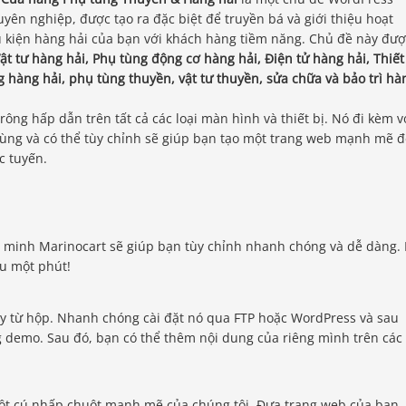
ên nghiệp, được tạo ra đặc biệt để truyền bá và giới thiệu hoạt
 kiện hàng hải của bạn với khách hàng tiềm năng. Chủ đề này đượ
ật tư hàng hải, Phụ tùng động cơ hàng hải, Điện tử hàng hải, Thiết
hàng hải, phụ tùng thuyền, vật tư thuyền, sửa chữa và bảo trì hà
ông hấp dẫn trên tất cả các loại màn hình và thiết bị. Nó đi kèm v
 dùng và có thể tùy chỉnh sẽ giúp bạn tạo một trang web mạnh mẽ 
c tuyến.
 minh Marinocart sẽ giúp bạn tùy chỉnh nhanh chóng và dễ dàng.
au một phút!
y từ hộp. Nhanh chóng cài đặt nó qua FTP hoặc WordPress và sau
ng demo. Sau đó, bạn có thể thêm nội dung của riêng mình trên các
 một cú nhấp chuột mạnh mẽ của chúng tôi. Đưa trang web của bạn