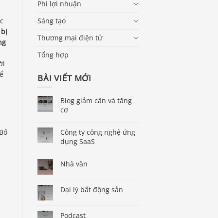
Phi lợi nhuận
Sáng tạo
c
 bị
Thương mại điện tử
ng
Tổng hợp
ới
để
BÀI VIẾT MỚI
Blog giảm cân và tăng
cơ
 Bố
Công ty công nghệ ứng
dụng SaaS
Nhà văn
Đại lý bất động sản
Podcast