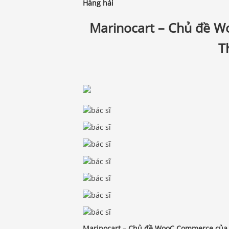
Hàng hải
Marinocart – Chủ đề 
T
Marinocart – Chủ đề WooC Commerce của