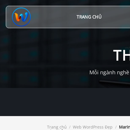
Chuyển
đến
nội
TRANG CHỦ
dung
T
Mỗi ngành nghề 
Trang chủ
/
Web WordPress Đẹp
/
Marin