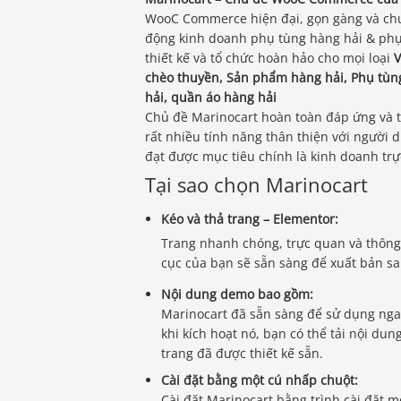
WooC Commerce hiện đại, gọn gàng và chuy
động kinh doanh phụ tùng hàng hải & phụ
thiết kế và tổ chức hoàn hảo cho mọi loại
V
chèo thuyền, Sản phẩm hàng hải, Phụ tùng 
hải, quần áo hàng hải
Chủ đề Marinocart hoàn toàn đáp ứng và tr
rất nhiều tính năng thân thiện với người
đạt được mục tiêu chính là kinh doanh trự
Tại sao chọn Marinocart
Kéo và thả trang – Elementor:
Trang nhanh chóng, trực quan và thông
cục của bạn sẽ sẵn sàng để xuất bản s
Nội dung demo bao gồm:
Marinocart đã sẵn sàng để sử dụng nga
khi kích hoạt nó, bạn có thể tải nội du
trang đã được thiết kế sẵn.
Cài đặt bằng một cú nhấp chuột:
Cài đặt Marinocart bằng trình cài đặt