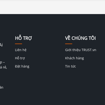
HỖ TRỢ
VỀ CHÚNG TÔI
Ai
Liên hệ
Giới thiệu TRUST.vn
Hỗ trợ
Khách hàng
p –
Đặt hàng
Tin tức
á rẻ,
ân