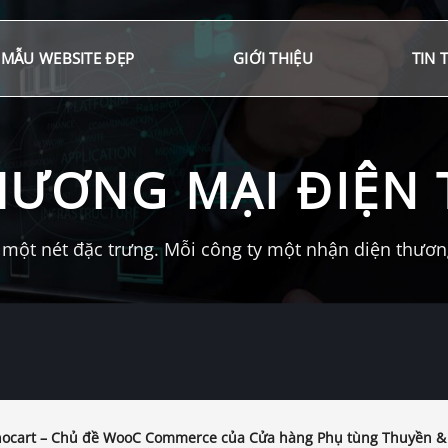
MẪU WEBSITE ĐẸP
GIỚI THIỆU
TIN 
HƯƠNG MẠI ĐIỆN 
một nét đặc trưng. Mỗi công ty một nhận diện thương 
ocart – Chủ đề WooC Commerce của Cửa hàng Phụ tùng Thuyền &