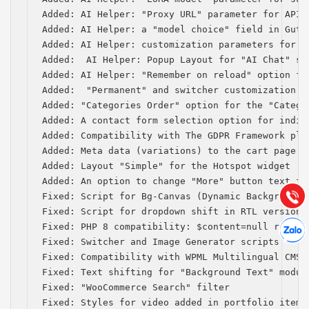
Added: AI Helper: "Proxy URL" parameter for API 
Added: AI Helper: a "model choice" field in Gute
Added: AI Helper: customization parameters for s
Added:  AI Helper: Popup Layout for "AI Chat" sho
Added: AI Helper: "Remember on reload" option for
Added:  "Permanent" and switcher customization p
Added: "Categories Order" option for the "Categor
Báo giá & Đặt hàng:
Added: A contact form selection option for indiv
0903.976.769
Added: Compatibility with The GDPR Framework plug
Added: Meta data (variations) to the cart page

Hướng dẫn & Hỗ trợ:
Added: Layout "Simple" for the Hotspot widget

(028) 22.166.144
Added: An option to change "More" button text for
Tư vấn
Gọi cho
Fixed: Script for Bg-Canvas (Dynamic Background) 
Fixed: Script for dropdown shift in RTL version

Hợp tác
Fixed: PHP 8 compatibility: $content=null replace
Chát cù
Fixed: Switcher and Image Generator scripts

Fixed: Compatibility with WPML Multilingual CMS (
Fixed: Text shifting for "Background Text" module
Fixed: "WooCommerce Search" filter

Fixed: Styles for video added in portfolio items
