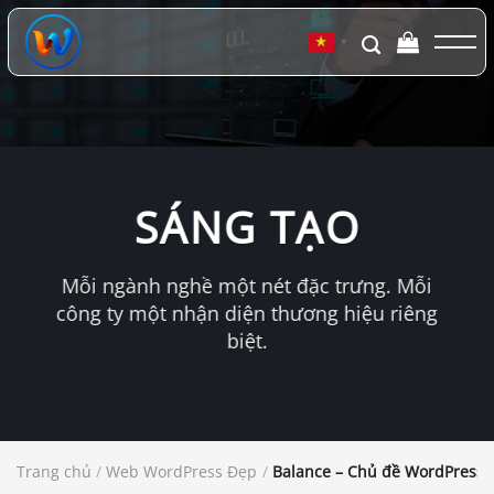
Chuyển
đến
▼
nội
dung
SÁNG TẠO
Mỗi ngành nghề một nét đặc trưng. Mỗi
công ty một nhận diện thương hiệu riêng
biệt.
Trang chủ
/
Web WordPress Đẹp
/
Balance – Chủ đề WordPress th