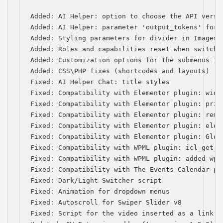
Added: AI Helper: option to choose the API versio
Added: AI Helper: parameter 'output_tokens' for t
Added: Styling parameters for divider in Images C
Added: Roles and capabilities reset when switchin
Added: Customization options for the submenus in 
Added: CSS\PHP fixes (shortcodes and layouts)

Fixed: AI Helper Chat: title styles

Fixed: Compatibility with Elementor plugin: widg
Fixed: Compatibility with Elementor plugin: prio
Fixed: Compatibility with Elementor plugin: remo
Fixed: Compatibility with Elementor plugin: elem
Fixed: Compatibility with Elementor plugin: Globa
Fixed: Compatibility with WPML plugin: icl_get_l
Fixed: Compatibility with WPML plugin: added wpml
Fixed: Compatibility with The Events Calendar pl
Fixed: Dark/Light Switcher script

Fixed: Animation for dropdown menus

Fixed: Autoscroll for Swiper Slider v8

Fixed: Script for the video inserted as a link in