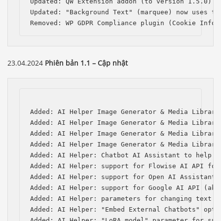
Updated: QW Extension addon (to version 1.5.0)

Updated: "Background Text" (marquee) now uses the
Removed: WP GDPR Compliance plugin (Cookie Infor
23.04.2024
Phiên bản 1.1 – Cập nhật
Added: AI Helper Image Generator & Media Library
Added: AI Helper Image Generator & Media Library
Added: AI Helper Image Generator & Media Library
Added: AI Helper Image Generator & Media Library
Added: AI Helper: Chatbot AI Assistant to help w
Added: AI Helper: support for Flowise AI API for 
Added: AI Helper: support for Open AI Assistants 
Added: AI Helper: support for Google AI API (aka 
Added: AI Helper: parameters for changing text a
Added: AI Helper: "Embed External Chatbots" optio
Added: AI Helper: "LoRA model" parameter for subm