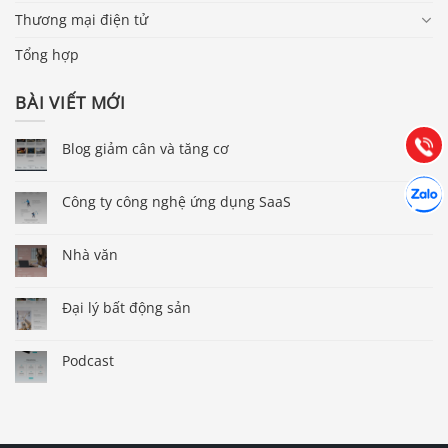
Thương mại điện tử
Báo giá & Đặt hàng:
0903.976.769
Tổng hợp
BÀI VIẾT MỚI
Hướng dẫn & Hỗ trợ:
(028) 22.166.144
Tư vấn
Gọi cho
Blog giảm cân và tăng cơ
Hợp tác
Chát cù
Công ty công nghệ ứng dụng SaaS
Nhà văn
Đại lý bất động sản
Podcast