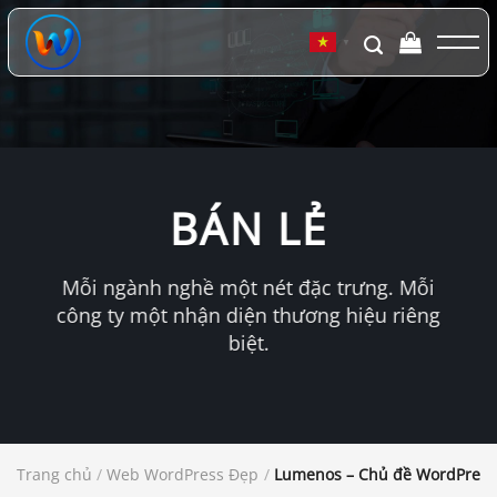
Chuyển
đến
▼
nội
dung
BÁN LẺ
Mỗi ngành nghề một nét đặc trưng. Mỗi
công ty một nhận diện thương hiệu riêng
biệt.
Trang chủ
/
Web WordPress Đẹp
/
Lumenos – Chủ đề WordPress