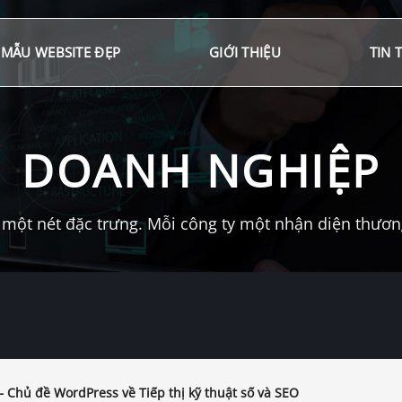
MẪU WEBSITE ĐẸP
GIỚI THIỆU
TIN 
DOANH NGHIỆP
một nét đặc trưng. Mỗi công ty một nhận diện thương 
 Chủ đề WordPress về Tiếp thị kỹ thuật số và SEO