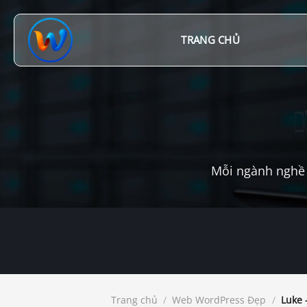
Chuyển
đến
nội
TRANG CHỦ
dung
Mỗi ngành nghề 
Trang chủ
/
Web WordPress Đẹp
/
Luke –