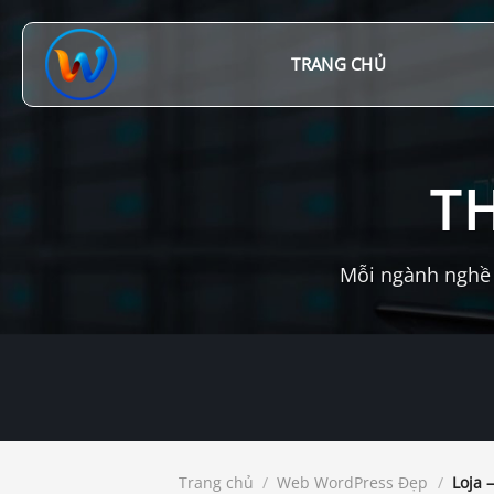
Chuyển
đến
nội
TRANG CHỦ
dung
T
Mỗi ngành nghề 
Trang chủ
/
Web WordPress Đẹp
/
Loja 