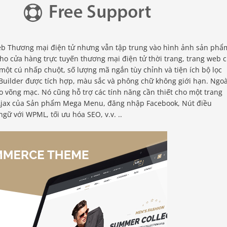
web Thương mại điện tử nhưng vẫn tập trung vào hình ảnh sản phẩ
o cửa hàng trực tuyến thương mại điện tử thời trang, trang web 
ột cú nhấp chuột, số lượng mã ngắn tùy chỉnh và tiện ích bộ lọc
Builder được tích hợp, màu sắc và phông chữ không giới hạn. Ngoà
o võng mạc. Nó cũng hỗ trợ các tính năng cần thiết cho một trang
Ajax của Sản phẩm Mega Menu, đăng nhập Facebook, Nút điều
ngữ với WPML, tối ưu hóa SEO, v.v. ..