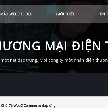
MẪU WEBSITE ĐẸP
GIỚI THIỆU
TIN 
HƯƠNG MẠI ĐIỆN 
một nét đặc trưng. Mỗi công ty một nhận diện thương 
– Chủ đề WooC Commerce đáp ứng