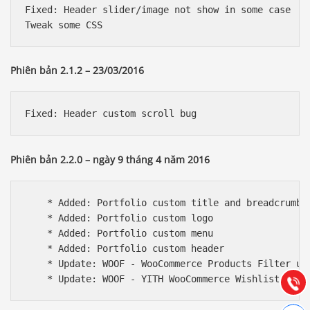
Fixed: Header slider/image not show in some case

Tweak some CSS
Phiên bản 2.1.2 – 23/03/2016
Fixed: Header custom scroll bug
Phiên bản 2.2.0 – ngày 9 tháng 4 năm 2016
Báo giá & Đặt hàng:
    * Added: Portfolio custom title and breadcrumb

0903.976.769
    * Added: Portfolio custom logo

    * Added: Portfolio custom menu

    * Added: Portfolio custom header

Hướng dẫn & Hỗ trợ:
    * Update: WOOF - WooCommerce Products Filter upd
(028) 22.166.144
Tư vấn
Gọi cho
Hợp tác