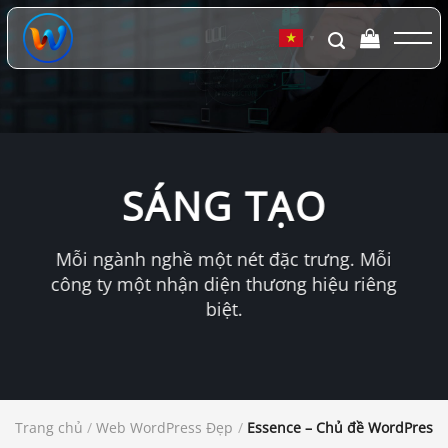
Chuyển
đến
▼
nội
dung
SÁNG TẠO
Mỗi ngành nghề một nét đặc trưng. Mỗi
công ty một nhận diện thương hiệu riêng
biệt.
Trang chủ
/
Web WordPress Đẹp
/
Essence – Chủ đề WordPress 