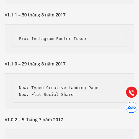
V1.1.1 – 30 tháng 8 năm 2017
Báo giá & Đặt hàng:
0903.976.769
V1.1.0 – 29 tháng 8 năm 2017
Hướng dẫn & Hỗ trợ:
(028) 22.166.144
New: Typed Creative Landing Page

Tư vấn
Gọi cho
Hợp tác
Chát cù
V1.0.2 – 5 tháng 7 năm 2017