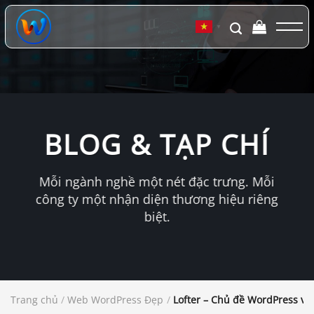
Chuyển
đến
▼
nội
dung
BLOG & TẠP CHÍ
Mỗi ngành nghề một nét đặc trưng. Mỗi
công ty một nhận diện thương hiệu riêng
biệt.
Trang chủ
/
Web WordPress Đẹp
/
Lofter – Chủ đề WordPress viế