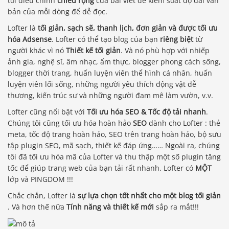
tôi điều chỉnh
chiều rộng
của bài viết để kiểm soát độ dài văn
bản của mỗi dòng để dễ đọc.
Lofter là
tối giản, sạch sẽ, thanh lịch, đơn giản và được tối ưu
hóa Adsense
. Lofter có thể tạo blog của bạn
riêng biệt
từ
người khác vì nó
Thiết kế tối giản
. Và nó phù hợp với nhiếp
ảnh gia, nghệ sĩ, âm nhạc, ẩm thực, blogger phong cách sống,
blogger thời trang, huấn luyện viên thể hình cá nhân, huấn
luyện viên lối sống, những người yêu thích động vật dễ
thương, kiến ​​trúc sư và những người đam mê làm vườn, v.v.
Lofter cũng nổi bật với
Tối ưu hóa SEO & Tốc độ tải nhanh
.
Chúng tôi cũng tối ưu hóa hoàn hảo
SEO
dành cho Lofter : thẻ
meta, tốc độ trang hoàn hảo, SEO trên trang hoàn hảo, bộ sưu
tập plugin SEO, mã sạch, thiết kế đáp ứng…… Ngoài ra, chúng
tôi đã tối ưu hóa mã của Lofter và thu thập một số plugin tăng
tốc để giúp trang web của bạn tải rất nhanh. Lofter có
MỘT
lớp và PINGDOM !!!
Chắc chắn, Lofter là
sự lựa chọn tốt nhất cho một blog tối giản
. Và hơn thế nữa
Tính năng và thiết kế mới
sắp ra mắt!!!