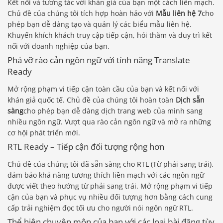
Kết nối và tương tác với khán giả của bạn một cách liền mạch.
Chủ đề của chúng tôi tích hợp hoàn hảo với
Mẫu liên hệ 7
cho
phép bạn dễ dàng tạo và quản lý các biểu mẫu liên hệ.
Khuyến khích khách truy cập tiếp cận, hỏi thăm và duy trì kết
nối với doanh nghiệp của bạn.
Phá vỡ rào cản ngôn ngữ với tính năng Translate
Ready
Mở rộng phạm vi tiếp cận toàn cầu của bạn và kết nối với
khán giả quốc tế. Chủ đề của chúng tôi hoàn toàn
Dịch sẵn
sàng
cho phép bạn dễ dàng dịch trang web của mình sang
nhiều ngôn ngữ. Vượt qua rào cản ngôn ngữ và mở ra những
cơ hội phát triển mới.
RTL Ready – Tiếp cận đối tượng rộng hơn
Chủ đề của chúng tôi đã sẵn sàng cho RTL (Từ phải sang trái),
đảm bảo khả năng tương thích liền mạch với các ngôn ngữ
được viết theo hướng từ phải sang trái. Mở rộng phạm vi tiếp
cận của bạn và phục vụ nhiều đối tượng hơn bằng cách cung
cấp trải nghiệm đọc tối ưu cho người nói ngôn ngữ RTL.
Thể hiện chuyên môn của bạn với các loại bài đăng tùy