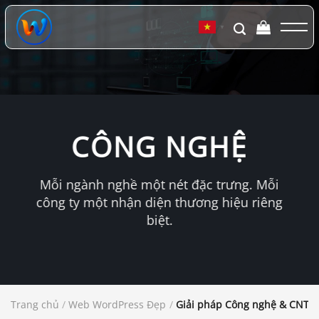
Chuyển
đến
▼
nội
dung
CÔNG NGHỆ
Mỗi ngành nghề một nét đặc trưng. Mỗi
công ty một nhận diện thương hiệu riêng
biệt.
Trang chủ
/
Web WordPress Đẹp
/
Giải pháp Công nghệ & CNTT