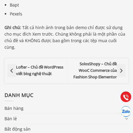
Bapt
Pexels
Ghi chú:
Tất cả hình ảnh trong bản demo chỉ được sử dụng
cho mục đích Xem trước. Chúng không phải là một phần của
chủ đề và KHÔNG được bao gồm trong các tệp mua cuối
cùng.
Báo giá & Đặt hàng:
SolosShopy – Chủ đề
0903.976.769
Lofter – Chủ đề WordPress
WooC Commerce của
viết blog nghệ thuật
Fashion Shop Elementor
Hướng dẫn & Hỗ trợ:
(028) 22.166.144
Tư vấn
DANH MỤC
Gọi cho
Bán hàng
Hợp tác
Chát cù
Bán lẻ
Bất động sản