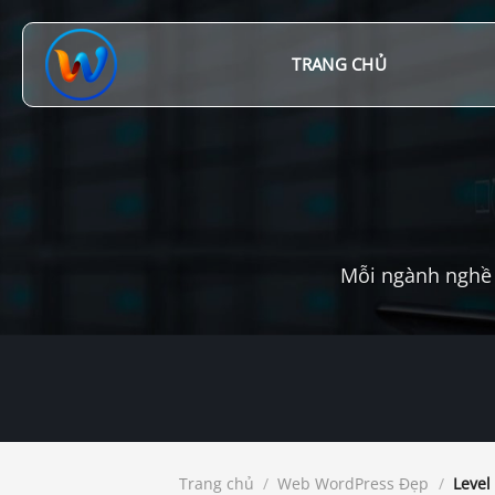
Chuyển
đến
nội
TRANG CHỦ
dung
Mỗi ngành nghề 
Trang chủ
/
Web WordPress Đẹp
/
Level