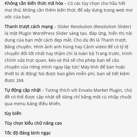
Không cần kiến ​​thức mã hóa
– Có các tùy chọn cho hầu hết
mọi thứ, không cần thêm kiến ​​thức để xây dựng trang web mơ
ước của bạn.
Thanh trượt cách mạng
– Slider Revolution (Revolution Slider)
là một Plugin WordPress Slider sáng tạo, đáp ứng, hiển thị nội
dung của bạn một cách đẹp mắt. Cho dù đó là Thanh trượt,
Băng chuyền, Hình ảnh anh hùng hay Cảnh video để có tỷ lệ
chuyển đổi tốt nhất hay thậm chí là toàn bộ Trang trước, trình
chỉnh sửa trực quan, kéo và thả sẽ cho phép bạn kể câu
chuyện của riêng mình ngay lập tức! Máy tính để bàn hoặc
thiết bị di động! Nó được bao gồm miễn phí, bạn sẽ tiết kiệm
được 26$.
Tự động cập nhật
– Tương thích với Envato Market Plugin, chủ
đề có thể được cập nhật dễ dàng chỉ bằng một cú nhấp chuột
qua menu bảng điều khiển.
tùy biến
Tùy chọn kiểu chữ nâng cao
Tốc độ đáng kinh ngạc