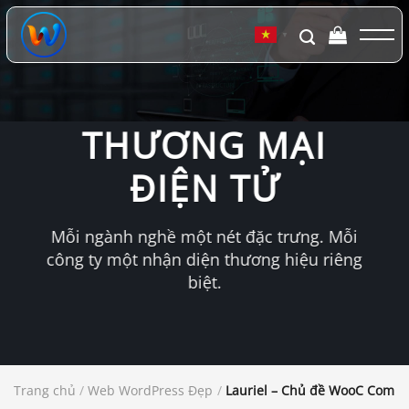
Chuyển
đến
▼
nội
dung
THƯƠNG MẠI
ĐIỆN TỬ
Mỗi ngành nghề một nét đặc trưng. Mỗi
công ty một nhận diện thương hiệu riêng
biệt.
Trang chủ
/
Web WordPress Đẹp
/
Lauriel – Chủ đề WooC Comm