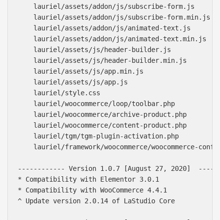
    lauriel/assets/addon/js/subscribe-form.js

    lauriel/assets/addon/js/subscribe-form.min.js

    lauriel/assets/addon/js/animated-text.js

    lauriel/assets/addon/js/animated-text.min.js

    lauriel/assets/js/header-builder.js

    lauriel/assets/js/header-builder.min.js

    lauriel/assets/js/app.min.js

    lauriel/assets/js/app.js

    lauriel/style.css

    lauriel/woocommerce/loop/toolbar.php

    lauriel/woocommerce/archive-product.php

    lauriel/woocommerce/content-product.php

    lauriel/tgm/tgm-plugin-activation.php

    lauriel/framework/woocommerce/woocommerce-config
------------ Version 1.0.7 [August 27, 2020]  ------
* Compatibility with Elementor 3.0.1

* Compatibility with WooCommerce 4.4.1

^ Update version 2.0.14 of LaStudio Core
