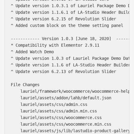
^ Update version 1.0.3.1 of Lauriel Package Demo Dat
^ Update version 1.1.6.1 of LA-Studio Header Builder
^ Update version 6.2.15 of Revolution Slider

^ Added custom block on the theme setting panel

------------ Version 1.0.3 [June 18, 2020]  --------
* Compatibility with Elementor 2.9.11

^ Added Watch Demo

^ Update version 1.0.3 of Lauriel Package Demo Data

^ Update version 1.1.6 of LA-Studio Header Builder

^ Update version 6.2.13 of Revolution Slider

File Changes

    lauriel/framework/woocommerce/woocommerce-helper
    lauriel/assets/addon/lahb/default.json

    lauriel/assets/css/admin.css

    lauriel/assets/css/admin.min.css

    lauriel/assets/css/woocommerce.css

    lauriel/assets/css/woocommerce.min.css

    lauriel/assets/js/lib/lastudio-product-gallery.j