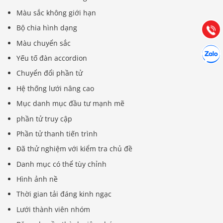
Hướng dẫn & Hỗ trợ:
Màu sắc không giới hạn
(028) 22.166.144
Tư vấn
Bộ chia hình dạng
Gọi cho
Màu chuyển sắc
Hợp tác
Chát cù
Yếu tố đàn accordion
Chuyển đổi phần tử
Hệ thống lưới nâng cao
Mục danh mục đầu tư mạnh mẽ
phần tử truy cập
Phần tử thanh tiến trình
Đã thử nghiệm với kiểm tra chủ đề
Danh mục có thể tùy chỉnh
Hình ảnh nề
Thời gian tải đáng kinh ngạc
Lưới thành viên nhóm