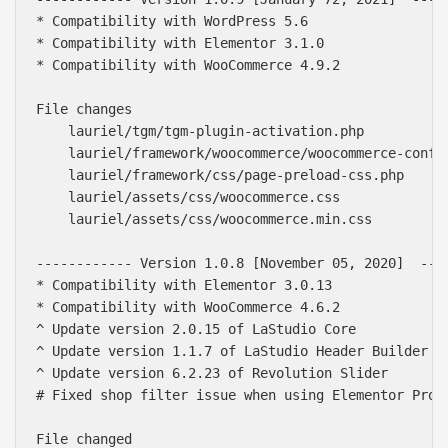
* Compatibility with WordPress 5.6

* Compatibility with Elementor 3.1.0

* Compatibility with WooCommerce 4.9.2

File changes

    lauriel/tgm/tgm-plugin-activation.php

    lauriel/framework/woocommerce/woocommerce-config
    lauriel/framework/css/page-preload-css.php

    lauriel/assets/css/woocommerce.css

    lauriel/assets/css/woocommerce.min.css

------------ Version 1.0.8 [November 05, 2020]  ----
* Compatibility with Elementor 3.0.13

* Compatibility with WooCommerce 4.6.2

^ Update version 2.0.15 of LaStudio Core

^ Update version 1.1.7 of LaStudio Header Builder

^ Update version 6.2.23 of Revolution Slider

# Fixed shop filter issue when using Elementor Pro &
File changed
