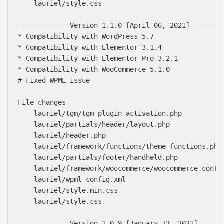
    lauriel/style.css

------------ Version 1.1.0 [April 06, 2021]  -------
* Compatibility with WordPress 5.7

* Compatibility with Elementor 3.1.4

* Compatibility with Elementor Pro 3.2.1

* Compatibility with WooCommerce 5.1.0

# Fixed WPML issue

File changes

    lauriel/tgm/tgm-plugin-activation.php

    lauriel/partials/header/layout.php

    lauriel/header.php

    lauriel/framework/functions/theme-functions.php

    lauriel/partials/footer/handheld.php

    lauriel/framework/woocommerce/woocommerce-config
    lauriel/wpml-config.xml

    lauriel/style.min.css

    lauriel/style.css

------------ Version 1.0.9 [January 72, 2021]  -----