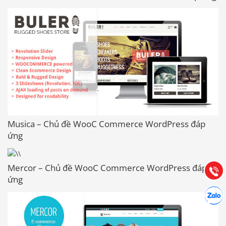
Báo giá & Đặt hàng:
0903.976.769
Musica – Chủ đề WooC Commerce WordPress đáp
ứng
Hướng dẫn & Hỗ trợ:
(028) 22.166.144
Tư vấn
Mercor – Chủ đề WooC Commerce WordPress đáp
Gọi cho
ứng
Hợp tác
Chát cù