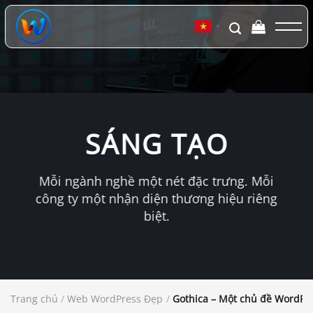
Chuyển
đến
▼
nội
dung
SÁNG TẠO
Mỗi ngành nghề một nét đặc trưng. Mỗi
công ty một nhận diện thương hiệu riêng
biệt.
Trang chủ
/
Web WordPress Đẹp
/
Gothica – Một chủ đề WordPr