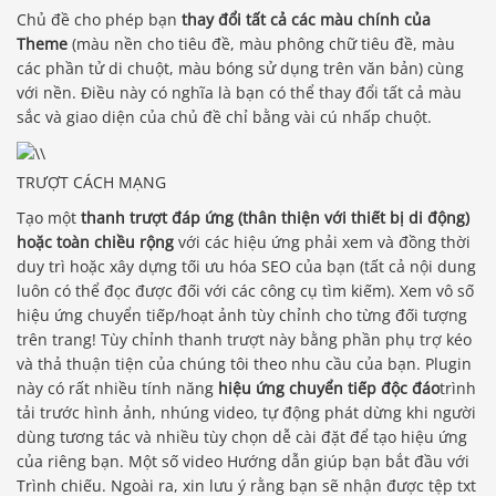
Chủ đề cho phép bạn
thay đổi tất cả các màu chính của
Theme
(màu nền cho tiêu đề, màu phông chữ tiêu đề, màu
các phần tử di chuột, màu bóng sử dụng trên văn bản) cùng
với nền. Điều này có nghĩa là bạn có thể thay đổi tất cả màu
sắc và giao diện của chủ đề chỉ bằng vài cú nhấp chuột.
TRƯỢT CÁCH MẠNG
Tạo một
thanh trượt đáp ứng (thân thiện với thiết bị di động)
hoặc toàn chiều rộng
với các hiệu ứng phải xem và đồng thời
duy trì hoặc xây dựng tối ưu hóa SEO của bạn (tất cả nội dung
luôn có thể đọc được đối với các công cụ tìm kiếm). Xem vô số
hiệu ứng chuyển tiếp/hoạt ảnh tùy chỉnh cho từng đối tượng
trên trang! Tùy chỉnh thanh trượt này bằng phần phụ trợ kéo
và thả thuận tiện của chúng tôi theo nhu cầu của bạn. Plugin
này có rất nhiều tính năng
hiệu ứng chuyển tiếp độc đáo
trình
tải trước hình ảnh, nhúng video, tự động phát dừng khi người
dùng tương tác và nhiều tùy chọn dễ cài đặt để tạo hiệu ứng
của riêng bạn. Một số video Hướng dẫn giúp bạn bắt đầu với
Trình chiếu. Ngoài ra, xin lưu ý rằng bạn sẽ nhận được tệp txt