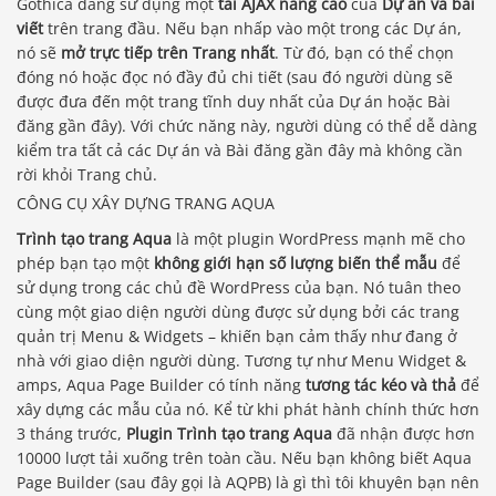
Gothica đang sử dụng một
tải AJAX nâng cao
của
Dự án và bài
viết
trên trang đầu. Nếu bạn nhấp vào một trong các Dự án,
nó sẽ
mở trực tiếp trên Trang nhất
. Từ đó, bạn có thể chọn
đóng nó hoặc đọc nó đầy đủ chi tiết (sau đó người dùng sẽ
được đưa đến một trang tĩnh duy nhất của Dự án hoặc Bài
đăng gần đây). Với chức năng này, người dùng có thể dễ dàng
kiểm tra tất cả các Dự án và Bài đăng gần đây mà không cần
rời khỏi Trang chủ.
CÔNG CỤ XÂY DỰNG TRANG AQUA
Trình tạo trang Aqua
là một plugin WordPress mạnh mẽ cho
phép bạn tạo một
không giới hạn số lượng biến thể mẫu
để
sử dụng trong các chủ đề WordPress của bạn. Nó tuân theo
cùng một giao diện người dùng được sử dụng bởi các trang
quản trị Menu & Widgets – khiến bạn cảm thấy như đang ở
nhà với giao diện người dùng. Tương tự như Menu Widget &
amps, Aqua Page Builder có tính năng
tương tác kéo và thả
để
xây dựng các mẫu của nó. Kể từ khi phát hành chính thức hơn
3 tháng trước,
Plugin Trình tạo trang Aqua
đã nhận được hơn
10000 lượt tải xuống trên toàn cầu. Nếu bạn không biết Aqua
Page Builder (sau đây gọi là AQPB) là gì thì tôi khuyên bạn nên