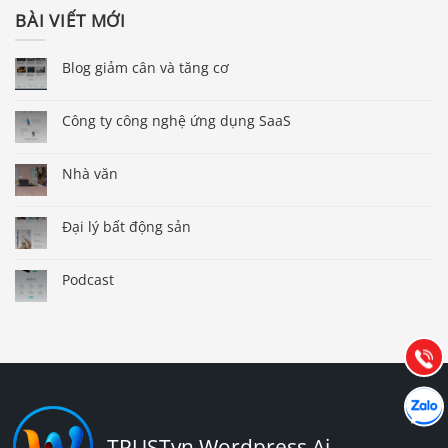
BÀI VIẾT MỚI
Blog giảm cân và tăng cơ
Công ty công nghệ ứng dụng SaaS
Nhà văn
Đại lý bất động sản
Báo giá & Đặt hàng:
0903.976.769
Podcast
Hướng dẫn & Hỗ trợ:
(028) 22.166.144
Tư vấn
Gọi cho
Hợp tác
Chát cù
TRUSTvn Wordpress Ai