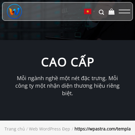
Chuyển
đến
▼
nội
dung
CAO CẤP
Mỗi ngành nghề một nét đặc trưng. Mỗi
công ty một nhận diện thương hiệu riêng
biệt.
Trang chủ
/
Web WordPress Đẹp
/
https://wpastra.com/templates