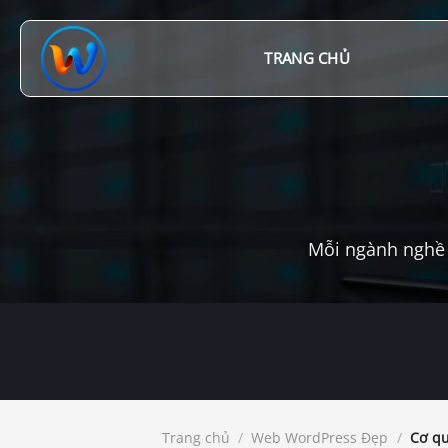
Chuyển
đến
nội
TRANG CHỦ
dung
Mỗi ngành nghề 
Trang chủ
/
Web WordPress Đẹp
/
Cơ qu