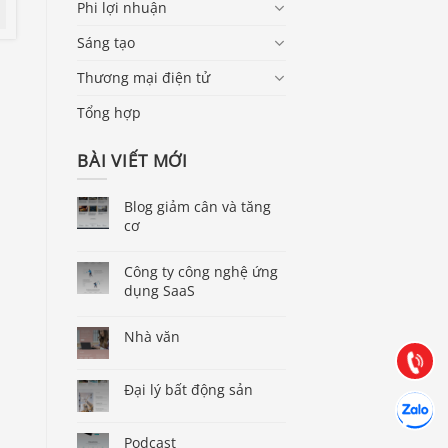
Phi lợi nhuận
Sáng tạo
Thương mại điện tử
Tổng hợp
BÀI VIẾT MỚI
Blog giảm cân và tăng
cơ
Báo giá & Đặt hàng:
0903.976.769
Công ty công nghệ ứng
dụng SaaS
Hướng dẫn & Hỗ trợ:
Nhà văn
(028) 22.166.144
Tư vấn
Gọi cho 
Đại lý bất động sản
Hợp tác
Chát cùn
Podcast