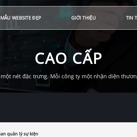
MẪU WEBSITE ĐẸP
GIỚI THIỆU
TIN 
CAO CẤP
một nét đặc trưng. Mỗi công ty một nhận diện thương 
an quản lý sự kiện