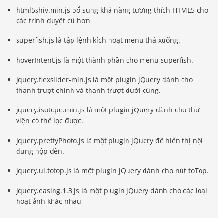
html5shiv.min.js bổ sung khả năng tương thích HTML5 cho
các trình duyệt cũ hơn.
superfish.js là tập lệnh kích hoạt menu thả xuống.
hoverIntent.js là một thành phần cho menu superfish.
jquery.flexslider-min.js là một plugin jQuery dành cho
thanh trượt chính và thanh trượt dưới cùng.
jquery.isotope.min.js là một plugin jQuery dành cho thư
viện có thể lọc được.
jquery.prettyPhoto.js là một plugin jQuery để hiển thị nội
dung hộp đèn.
jquery.ui.totop.js là một plugin jQuery dành cho nút toTop.
jquery.easing.1.3.js là một plugin jQuery dành cho các loại
hoạt ảnh khác nhau