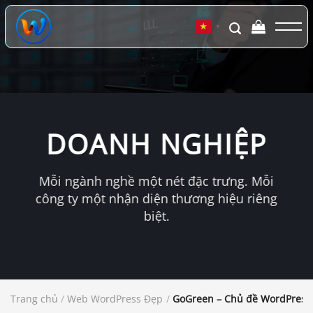
Chuyển
đến
▼
nội
dung
DOANH NGHIỆP
Mỗi ngành nghề một nét đặc trưng. Mỗi
công ty một nhận diện thương hiệu riêng
biệt.
Trang chủ
/
Web WordPress Đẹp
/
GoGreen – Chủ đề WordPress Q