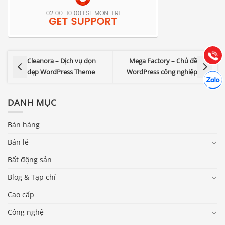
0903.976.769
Hướng dẫn & Hỗ trợ:
(028) 22.166.144
Tư vấn
Gọi cho
Cleanora – Dịch vụ dọn
Mega Factory – Chủ đề
dẹp WordPress Theme
WordPress công nghiệp
Hợp tác
Chát cù
DANH MỤC
Bán hàng
Bán lẻ
Bất động sản
Blog & Tạp chí
Cao cấp
Công nghệ