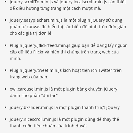
jquery.scrollTo-min.js và jquery.localscroll-min.js cần thiết
để điều hướng từng trang một cách mượt mà.
jquery.easypiechart.min.js là một plugin jQuery sử dụng
phần tử canvas để hiển thị các biểu đồ hình tròn đơn giản
cho các giá trị đơn lẻ.
Plugin jquery.jflickrfeed.min.js giúp bạn dễ dàng lấy nguồn
cấp dữ liệu Flickr và hiển thị chúng trên trang web của
mình.
Plugin jquery.tweet.min.js kích hoạt tiện ích Twitter trên
trang web của bạn.
owl.carousel.min.js là một plugin băng chuyền jQuery
dành cho phần “đối tác”
jquery.bxslider.min.js là một plugin thanh trượt jQuery
jquery.nicescroll.min.js là một plugin dùng để thay thế
thanh cuộn tiêu chuẩn của trình duyệt