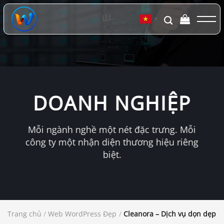
Chuyển
đến
▼
nội
dung
DOANH NGHIỆP
Mỗi ngành nghề một nét đặc trưng. Mỗi
công ty một nhận diện thương hiệu riêng
biệt.
Trang chủ
/
Web WordPress Đẹp
/
Cleanora – Dịch vụ dọn dẹp 