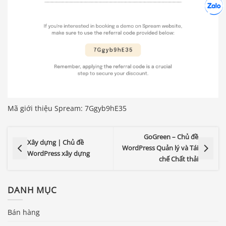
Hợp tác
Chát cù
Mã giới thiệu Spream: 7Ggyb9hE35
GoGreen – Chủ đề
Xây dựng | Chủ đề
WordPress Quản lý và Tái
WordPress xây dựng
chế Chất thải
DANH MỤC
Bán hàng