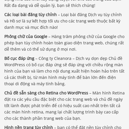
Rất đa dạng và dễ quản lý, bạn sẽ thích chúng!
Các loại bài đăng tùy chỉnh
– Loại bài đăng Dịch vụ tùy chỉnh
và Hồ sơ là sự kết hợp tối ưu cho các trang web thuộc bất kỳ
danh mục và mục đích nào!
Phông chữ của Google
– Hàng trăm phông chữ của Google cho
phép bạn tùy chỉnh hoàn toàn giao diện trang web, chúng rất
dễ thêm và có thể sử dụng ở mọi nơi.
Bố cục đáp ứng
– Công ty Cleanora – Dịch vụ dọn dẹp Chủ đề
WordPress có bố cục đáp ứng sẽ đáp ứng với chiều rộng màn
hình của bạn và làm cho nội dung xuất hiện hoàn hảo trên tất
cả các thiết bị, từ màn hình máy tính để bàn lớn đến điện
thoại di động và máy tính bảng.
Chủ đề sẵn sàng cho Retina cho WordPress
– Màn hình Retina
đặt ra các yêu cầu đặc biệt cho các trang web và chủ đề ngày
tốt lành được phát triển để có hiệu suất cao nhất trên tất cả
các màn hình retina, mang lại chất lượng trình bày cao cấp
cho các thành phần trang web của bạn.
Hình nền trang tùy chỉnh
– bạn có thể đặt nền tùy chỉnh cho