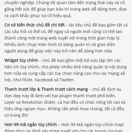
chuyên nghiệp. Chúng tôi quan tâm đến trạng thái này và cố
gắng hết sức để giúp bạn bảo trì trang web dễ dàng hơn, đưa
ra cách khắc phục sự cố hiệu quả.
Cơ sở kiến ​​thức chủ đề chi tiết
– tài liệu chủ đề bao gồm tất cả
các câu hỏi có thể có, để ngay cả người mới cũng có thể tạo
thành công một trang web tuyệt vời trong thời gian hợp lý.
Nhiều ảnh chụp màn hình từ bảng quản trị và giao diện
người dùng để giúp việc này trở nên dễ dàng hơn nữa.
Widget tùy chỉnh
– chủ đề bao gồm một bộ sưu tập lớn các
tiện ích tùy chỉnh, cho phép nhiều khả năng quản lý nội dung
hơn nữa và cung cấp các tùy chọn nâng cao cho các mạng xã
hội, như Flickr, Facebook và Twitter.
Thanh trượt lớp & Thanh trượt cách mạng
– chủ đề dịch vụ
dọn dẹp này đi kèm với hai plugin thanh trượt phổ biến,
Layer và Revolution Slider, cả hai đều có chức năng tối cao và
hiệu ứng ngoạn mục. Không cần phải mua chúng, tất cả đều
có trong đó!
Hơn 99 mã ngắn tùy chỉnh
– Hơn 99 Mã ngắn tùy chỉnh hoạt
động như các khối xây dựng tuyệt vời cho các trang của bạn.