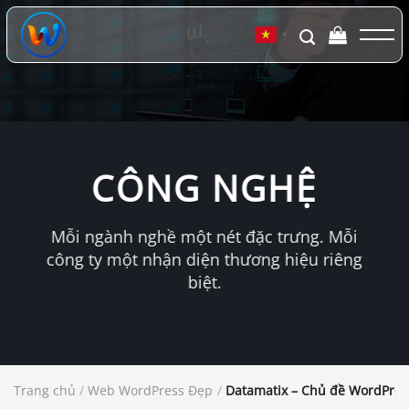
Chuyển
đến
▼
nội
dung
CÔNG NGHỆ
Mỗi ngành nghề một nét đặc trưng. Mỗi
công ty một nhận diện thương hiệu riêng
biệt.
Trang chủ
/
Web WordPress Đẹp
/
Datamatix – Chủ đề WordPress