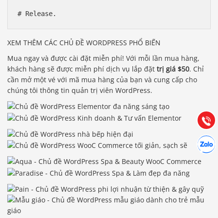
XEM THÊM CÁC CHỦ ĐỀ WORDPRESS PHỔ BIẾN
Mua ngay và được cài đặt miễn phí! Với mỗi lần mua hàng,
Báo giá & Đặt hàng:
khách hàng sẽ được miễn phí dịch vụ lắp đặt
trị giá $50
. Chỉ
0903.976.769
cần mở một vé với mã mua hàng của bạn và cung cấp cho
chúng tôi thông tin quản trị viên WordPress.
Hướng dẫn & Hỗ trợ:
(028) 22.166.144
Tư vấn
Gọi cho
Hợp tác
Chát cù