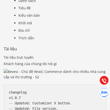
Danh sách
Tiêu đề
Kiểu văn bản
Khối mã
Địa chỉ
Trích dẫn
Tài liệu
Báo giá & Đặt hàng:
0903.976.769
Tài liệu trực tuyến
Khách hàng của chúng tôi nói gì
Hướng dẫn & Hỗ trợ:
(028) 22.166.144
Tư vấn
Gọi cho
Hợp tác
Chát cù
changelog

v1.0.7

-- Updated: Customizer X button.

-- Updated: File version.
