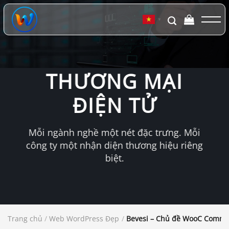
Chuyển
đến
▼
nội
dung
THƯƠNG MẠI
ĐIỆN TỬ
Mỗi ngành nghề một nét đặc trưng. Mỗi
công ty một nhận diện thương hiệu riêng
biệt.
Trang chủ
/
Web WordPress Đẹp
/
Bevesi – Chủ đề WooC Commer