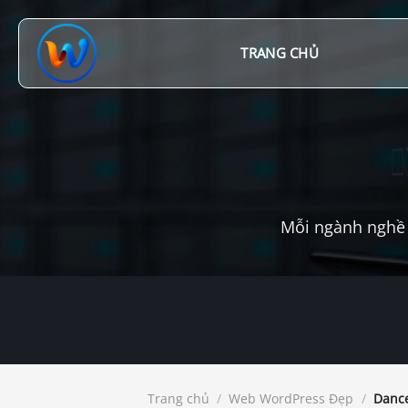
Chuyển
đến
nội
TRANG CHỦ
dung
Mỗi ngành nghề 
Trang chủ
/
Web WordPress Đẹp
/
Dance